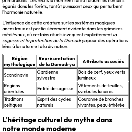
primordiales. Les récits la montrent tantôt aidant les humains
égarés dans les forêts, tantôt punissant ceux qui perturbent
l'harmonie naturelle.
L'influence de cette créature sur les systèmes magiques
ancestraux est particulièrement évidente dans les grimoires
médiévaux, où certains rituels invoquent explicitement
la
sagesse et la protection de la Damadrya
pour des opérations
liées à la nature et à la divination.
Région
Représentation
Attributs associés
mythologique
de la Damadrya
Gardienne
Bois de cerf, yeux verts
Scandinavie
sylvestre
lumineux
Régions
Vêtements de feuilles,
Entité de sagesse
orientales
symboles lunaires
Traditions
Esprit des cycles
Couronne de branches
celtiques
naturels
vivantes, peau éthérée
L'héritage culturel du mythe dans
notre monde moderne