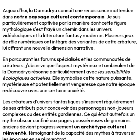
Aujourd'hui, la Damadrya connaît une renaissance inattendue
dans
notre paysage culturel contemporain
. Je suis
particulièrement captivée par la manière dont cette figure
mythologique s'est frayé un chemin dans les univers
vidéoludiques et la littérature fantasy moderne. Plusieurs jeux
de rôle numériques ont intégré des variantes de cette créature,
lui offrant une nouvelle dimension narrative.
En parcourant les forums spécialisés et les communautés de
créateurs, j'observe que l'aspect mystérieux et ambivalent de
la Damadrya résonne particulièrement avec
les sensibilités
écologiques actuelles
. Elle symbolise cette nature puissante,
mystérieuse et potentiellement vengeresse que notre époque
redécouvre avec une certaine anxiété.
Les créateurs d'univers fantastiques s'inspirent régulièrement
de ses attributs pour concevoir des personnages non-joueurs
complexes ou des entités gardiennes. Ce qui était autrefois un
mythe obscur confiné aux pages poussiéreuses de grimoires
anciens devient progressivement
un archétype culturel
réinventé
, témoignant de la capacité des mythes à traverser
les époques en se réinventant.