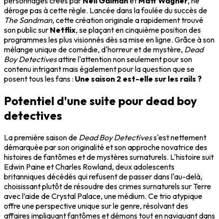
personnages créés par
Neil Gaiman
et
Matt Wagner
, ne
déroge pas à cette règle. Lancée dans la foulée du succès de
The Sandman
, cette création originale a rapidement trouvé
son public sur
Netflix
, se plaçant en cinquième position des
programmes les plus visionnés dès sa mise en ligne. Grâce à son
mélange unique de comédie, d'horreur et de mystère,
Dead
Boy Detectives
attire l'attention non seulement pour son
contenu intrigant mais également pour la question que se
posent tous les fans :
Une saison 2 est-elle sur les rails ?
Potentiel d'une suite pour dead boy
detectives
La première saison de
Dead Boy Detectives
s'est nettement
démarquée par son originalité et son approche novatrice des
histoires de fantômes et de mystères surnaturels. L'histoire suit
Edwin Paine et Charles Rowland, deux adolescents
britanniques décédés qui refusent de passer dans l'au-delà,
choisissant plutôt de résoudre des crimes surnaturels sur Terre
avec l’aide de Crystal Palace, une médium. Ce trio atypique
offre une perspective unique sur le genre, résolvant des
affaires impliquant fantômes et démons tout en naviguant dans