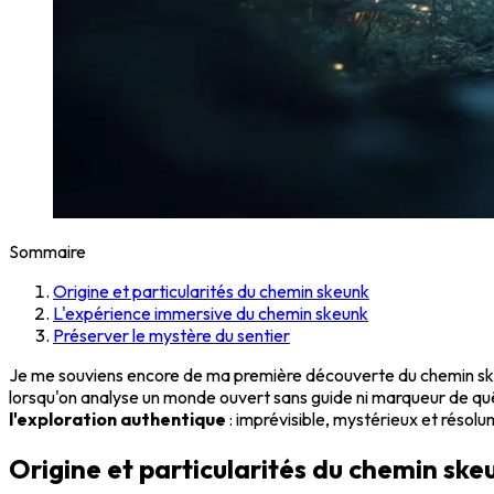
Sommaire
Origine et particularités du chemin skeunk
L'expérience immersive du chemin skeunk
Préserver le mystère du sentier
Je me souviens encore de ma première découverte du chemin ske
lorsqu'on analyse un monde ouvert sans guide ni marqueur de quête
l'exploration authentique
: imprévisible, mystérieux et résol
Origine et particularités du chemin ske