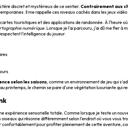
ctère discret et mystérieux de ce sentier.
Contrairement aux ch
temporaines. Il me rappelle ces niveaux cachés dans les jeux vidéo
 cartes touristiques et des applications de randonnée. À l'heure o
cartographie numérique
. Lorsque je l'ai parcouru, j'ai dû me fier
respectent l'intelligence du joueur.
ires
ours
nce selon les saisons
, comme un environnement de jeu qui s'ad
qu'au printemps, le chemin se pare d'une végétation luxuriante qui
nk
ne expérience sensorielle totale. Comme lorsque je teste un nouve
es oiseaux qui résonne différemment selon l'endroit où vous vous tro
er confortablement pour profiter pleinement de cette aventure, 