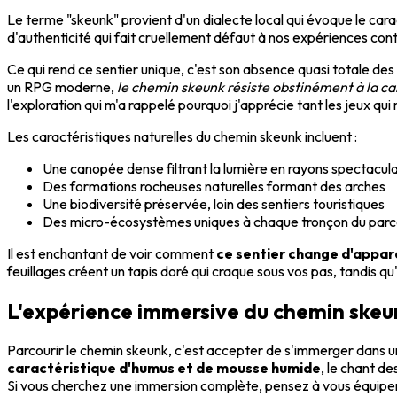
Le terme "skeunk" provient d'un dialecte local qui évoque le cara
d'authenticité qui fait cruellement défaut à nos expériences con
Ce qui rend ce sentier unique, c'est son absence quasi totale des
un RPG moderne,
le chemin skeunk résiste obstinément à la 
l'exploration qui m'a rappelé pourquoi j'apprécie tant les jeux qui 
Les caractéristiques naturelles du chemin skeunk incluent :
Une canopée dense filtrant la lumière en rayons spectacula
Des formations rocheuses naturelles formant des arches
Une biodiversité préservée, loin des sentiers touristiques
Des micro-écosystèmes uniques à chaque tronçon du parc
Il est enchantant de voir comment
ce sentier change d'appare
feuillages créent un tapis doré qui craque sous vos pas, tandis 
L'expérience immersive du chemin skeu
Parcourir le chemin skeunk, c'est accepter de s'immerger dans u
caractéristique d'humus et de mousse humide
, le chant d
Si vous cherchez une immersion complète, pensez à vous équip