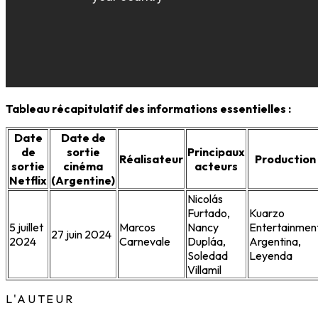
Tableau récapitulatif des informations essentielles :
Date
Date de
de
sortie
Principaux
Réalisateur
Production
sortie
cinéma
acteurs
Netflix
(Argentine)
Nicolás
Furtado,
Kuarzo
5 juillet
Marcos
Nancy
Entertainmen
27 juin 2024
2024
Carnevale
Dupláa,
Argentina,
Soledad
Leyenda
Villamil
L'AUTEUR