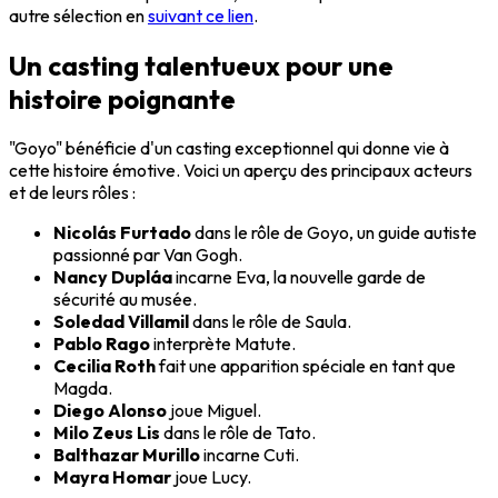
autre sélection en
suivant ce lien
.
Un casting talentueux pour une
histoire poignante
"Goyo" bénéficie d'un casting exceptionnel qui donne vie à
cette histoire émotive. Voici un aperçu des principaux acteurs
et de leurs rôles :
Nicolás Furtado
dans le rôle de Goyo, un guide autiste
passionné par Van Gogh.
Nancy Dupláa
incarne Eva, la nouvelle garde de
sécurité au musée.
Soledad Villamil
dans le rôle de Saula.
Pablo Rago
interprète Matute.
Cecilia Roth
fait une apparition spéciale en tant que
Magda.
Diego Alonso
joue Miguel.
Milo Zeus Lis
dans le rôle de Tato.
Balthazar Murillo
incarne Cuti.
Mayra Homar
joue Lucy.