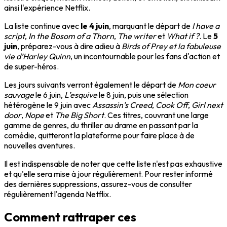
ainsi l'expérience Netflix.
La liste continue avec
le 4 juin
, marquant le départ de
I have a
script
,
In the Bosom of a Thorn
,
The writer
et
What if ?
. Le
5
juin
, préparez-vous à dire adieu à
Birds of Prey et la fabuleuse
vie d’Harley Quinn
, un incontournable pour les fans d'action et
de super-héros.
Les jours suivants verront également le départ de
Mon coeur
sauvage
le 6 juin,
L’esquive
le 8 juin, puis une sélection
hétérogène le 9 juin avec
Assassin’s Creed
,
Cook Off
,
Girl next
door
,
Nope
et
The Big Short
. Ces titres, couvrant une large
gamme de genres, du thriller au drame en passant par la
comédie, quitteront la plateforme pour faire place à de
nouvelles aventures.
Il est indispensable de noter que cette liste n'est pas exhaustive
et qu'elle sera mise à jour régulièrement. Pour rester informé
des dernières suppressions, assurez-vous de consulter
régulièrement l'agenda Netflix.
Comment rattraper ces