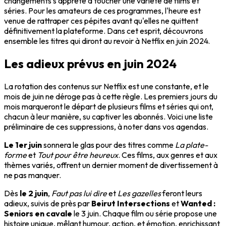
changements s'apprête à toucher une variété de films et
séries. Pour les amateurs de ces programmes, l'heure est
venue de rattraper ces pépites avant qu'elles ne quittent
définitivement la plateforme. Dans cet esprit, découvrons
ensemble les titres qui diront au revoir à Netflix en juin 2024.
Les adieux prévus en juin 2024
La rotation des contenus sur Netflix est une constante, et le
mois de juin ne déroge pas à cette règle. Les premiers jours du
mois marqueront le départ de plusieurs films et séries qui ont,
chacun à leur manière, su captiver les abonnés. Voici une liste
préliminaire de ces suppressions, à noter dans vos agendas.
Le 1er juin
sonnera le glas pour des titres comme
La plate-
forme
et
Tout pour être heureux
. Ces films, aux genres et aux
thèmes variés, offrent un dernier moment de divertissement à
ne pas manquer.
Dès
le 2 juin
,
Faut pas lui dire
et
Les gazelles
feront leurs
adieux, suivis de près par
Beirut Intersections
et
Wanted :
Seniors en cavale
le 3 juin. Chaque film ou série propose une
histoire unique, mêlant humour, action, et émotion, enrichissant