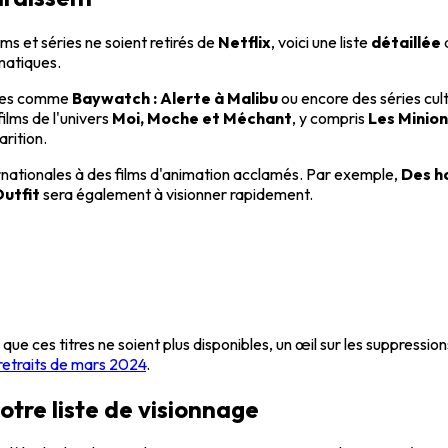
ms et séries ne soient retirés de
Netflix
, voici une liste
détaillée
d
matiques.
itres comme
Baywatch : Alerte à Malibu
ou encore des séries cul
ilms de l'univers
Moi, Moche et Méchant
, y compris
Les Minion
rition.
ternationales à des films d'animation acclamés. Par exemple,
Des h
utfit
sera également à visionner rapidement.
ue ces titres ne soient plus disponibles, un œil sur les suppressi
 retraits de mars 2024
.
re liste de visionnage