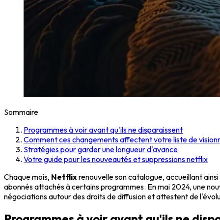
Sommaire
Programmes à voir avant qu'ils ne disparaissent
Comment ces changements affectent votre liste de visio
Stratégies pour garder une longueur d'avance
Votre guide pour les nouveautés et suppressions netflix
Chaque mois,
Netflix
renouvelle son catalogue, accueillant ains
abonnés attachés à certains programmes. En mai 2024, une nou
négociations autour des droits de diffusion et attestent de l'év
Programmes à voir avant qu'ils ne disp