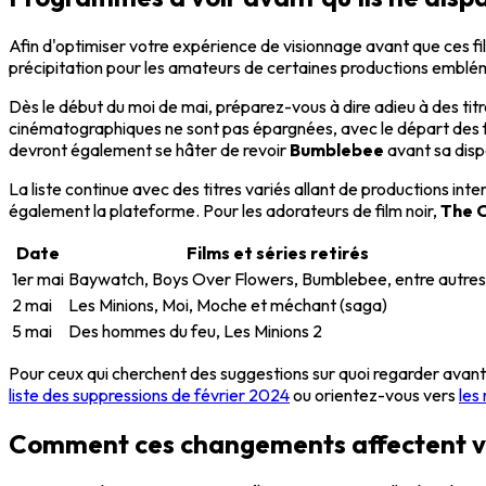
Afin d'optimiser votre expérience de visionnage avant que ces fil
précipitation pour les amateurs de certaines productions emblé
Dès le début du moi de mai, préparez-vous à dire adieu à des t
cinématographiques ne sont pas épargnées, avec le départ des f
devront également se hâter de revoir
Bumblebee
avant sa dispa
La liste continue avec des titres variés allant de productions in
également la plateforme. Pour les adorateurs de film noir,
The O
Date
Films et séries retirés
1er mai
Baywatch, Boys Over Flowers, Bumblebee, entre autres
2 mai
Les Minions, Moi, Moche et méchant (saga)
5 mai
Des hommes du feu, Les Minions 2
Pour ceux qui cherchent des suggestions sur quoi regarder avant q
liste des suppressions de février 2024
ou orientez-vous vers
les
Comment ces changements affectent vot