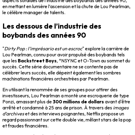
aspects sordides de l’industrie des boybands des années 90,
en mettant en lumière l’ascension et la chute de Lou Pearlman,
le célèbre manager de talents.
Les dessous de l’industrie des
boybands des années 90
"
Dirty Pop : l’imprésario est un escroc
" explore la carrière de
Lou Pearlman, connu pour avoir propulsé des boybands tels
que les
Backstreet Boys
, *NSYNC et O-Town au sommet du
succès. Cette série documentaire ne se contente pas de
célébrer leurs succès, elle dépeint également les sombres
machinations financières orchestrées par Pearlman.
En utilisant la renommée de ses groupes pour attirer des
investisseurs, Lou Pearlman a monté une escroquerie de type
Ponzi, amassant plus de
300 millions de dollars
avant d'être
arrêté et condamné à 25 ans de prison. À travers des
images
d’archives
et des interviews poignantes, Netflix propose un
regard passionnant sur cette double vie, mêlant stars de la pop
et fraudes financières.