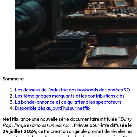
Sommaire
Les dessous de l’industrie des boybands des années 90
Les témoignages marquants et les contributions clés
La bande-annonce et ce qui attend les spectateurs
Disponible dès aujourd'hui sur netflix
Netflix
lance une nouvelle série documentaire intitulée “
Dirty
Pop : l’imprésario est un escroc
”. Prévue pour être diffusée le
24 juillet 2024
, cette création originale promet de révéler les