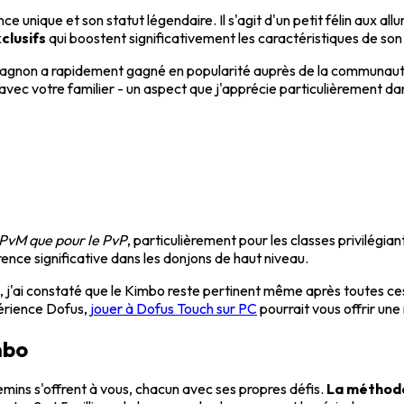
nique et son statut légendaire. Il s'agit d'un petit félin aux allure
clusifs
qui boostent significativement les caractéristiques de son
ompagnon a rapidement gagné en popularité auprès de la communau
e avec votre familier - un aspect que j'apprécie particulièrement 
e PvM que pour le PvP
, particulièrement pour les classes privilégia
nce significative dans les donjons de haut niveau.
, j'ai constaté que le Kimbo reste pertinent même après toutes ces
périence Dofus,
jouer à Dofus Touch sur PC
pourrait vous offrir une
mbo
hemins s'offrent à vous, chacun avec ses propres défis.
La méthode 