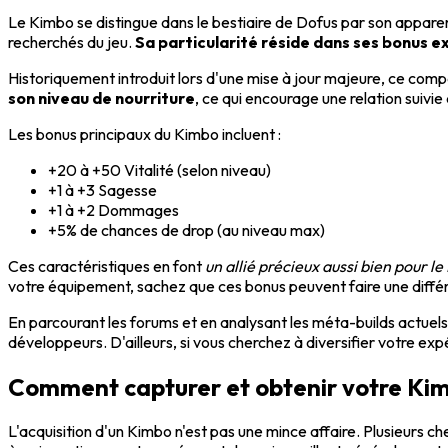
Le Kimbo se distingue dans le bestiaire de Dofus par son apparence u
recherchés du jeu.
Sa particularité réside dans ses bonus ex
Historiquement introduit lors d'une mise à jour majeure, ce c
son niveau de nourriture
, ce qui encourage une relation suivi
Les bonus principaux du Kimbo incluent :
+20 à +50 Vitalité (selon niveau)
+1 à +3 Sagesse
+1 à +2 Dommages
+5% de chances de drop (au niveau max)
Ces caractéristiques en font
un allié précieux aussi bien pour l
votre équipement, sachez que ces bonus peuvent faire une différe
En parcourant les forums et en analysant les méta-builds actuels
développeurs. D'ailleurs, si vous cherchez à diversifier votre ex
Comment capturer et obtenir votre Ki
L'acquisition d'un Kimbo n'est pas une mince affaire. Plusieurs c