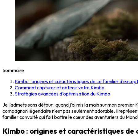
Sommaire
Kimbo : origines et caractéristiques de ce familier d'excep
Comment capturer et obtenir votre Kimbo
Stratégies avancées d'optimisation du Kimbo
Je l'admets sans détour : quand j'ai mis la main sur mon premier 
compagnon légendaire n'est pas seulement adorable, il représent
familier convoité qui fait battre le cœur des aventuriers du Mon
Kimbo : origines et caractéristiques de 