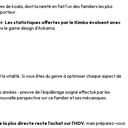
s de koala, dont la rareté en fait l'un des familiers les plus
 porteur.
té.
Les statistiques offertes par le Kimbo évoluent avec
dans le game design d'Ankama.
nt la vitalité. Si vous êtes du genre à optimiser chaque aspect de
 années - preuve de l'équilibrage soigné effectué par les
 nouvelle perspective sur ce familier et ses mécaniques.
la plus directe reste l'achat sur l'HDV
, mais préparez-vous