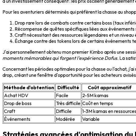
à un investissement conséquent : les prix oscillent généralement e
Pour les aventuriers déterminés qui préfèrent la chasse au shopp
Drop rare lors de combats contre certains boss (taux inféri
Récompense de quêtes spécifiques liées aux événements 
Craft nécessitant des ressources légendaires et un niveau 
Échange contre des tokens lors de certains événements t
J'ai personnellement obtenu mon premier Kimbo après une session
moments mémorables qui forgent l'expérience Dofus
. La sati
Concernant les périodes optimales pour la chasse ou l'achat, j'
drop, créant une fenêtre d'opportunité pour les acheteurs avisés
Méthode d'obtention
Difficulté
Coût approximatif
Achat HDV
Facile
2-5M kamas
Drop de boss
Très difficile
Coût en temps
Craft
Difficile
1-3M kamas en ressource
Événements
Modérée
Variable
Stratégies avancées d'optimisation du