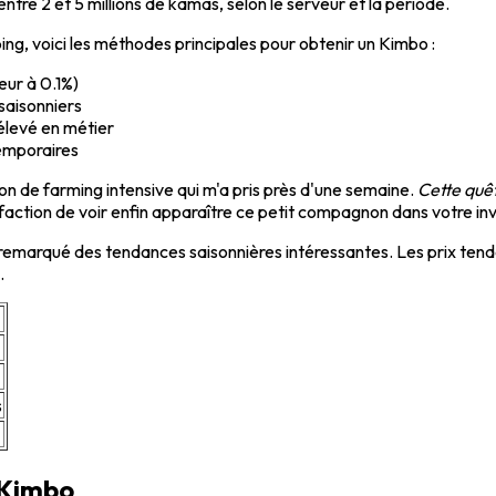
ntre 2 et 5 millions de kamas, selon le serveur et la période.
ing, voici les méthodes principales pour obtenir un Kimbo :
eur à 0.1%)
saisonniers
élevé en métier
emporaires
 de farming intensive qui m'a pris près d'une semaine.
Cette quêt
sfaction de voir enfin apparaître ce petit compagnon dans votre inv
ai remarqué des tendances saisonnières intéressantes. Les prix te
.
s
 Kimbo