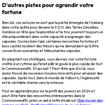
D'autres pistes pour agrandir votre
fortune
Bien sûr, ces astuces ne sont que la partie émergée de l'iceberg
dans votre quête pour devenir le P.D.G. des Terres Désolées.
Gardons en tête que l'exploration et le troc joueront toujours un
rôle prépondérant dans votre capacité à engranger des
capsules. Ouvrez bien l'œil, certaines rencontres fortuites et
lieux cachés recèlent des trésors qui ne demandent qu'à être
convertis en sonnantes et trébuchantes capsules.
En adoptant ces stratégies, vous devriez voir votre fortune
croître à un rythme qui ferait pâlir le goule le plus cupide de tout
le Commonwealth. Et qui sait ? Peut-être que d'ici là, vous
aurez trouvé de nouveaux moyens innovants pour amasser des
capsules. Après tout, dans le monde de Fallout 4, l'ingéniosité
est le véritable chemin vers la richesse.
Pour en apprendre plus sur le profil des joueurs en 2024 et
peut-être faire des rencontres intéressantes dans le
Commonwealth, jetez un œil à cette étude sur
l'âge moyen des
gamers en 2024 : Profil et préférences de jeu en France
.