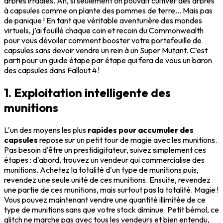
arbres irradiés. Ah, si seulement on pouvait cultiver des arbres
à capsules comme on plante des pommes de terre... Mais pas
de panique ! En tant que véritable aventurière des mondes
virtuels, j’ai fouillé chaque coin et recoin du Commonwealth
pour vous dévoiler comment booster votre portefeuille de
capsules sans devoir vendre un rein à un Super Mutant. C’est
parti pour un guide étape par étape qui fera de vous un baron
des capsules dans Fallout 4 !
1. Exploitation intelligente des
munitions
L'un des moyens les plus
rapides pour accumuler des
capsules
repose sur un petit tour de magie avec les munitions.
Pas besoin d'être un prestidigitateur, suivez simplement ces
étapes : d'abord, trouvez un vendeur qui commercialise des
munitions. Achetez la totalité d'un type de munitions puis,
revendez une seule unité de ces munitions. Ensuite, revendez
une partie de ces munitions, mais surtout pas la totalité. Magie !
Vous pouvez maintenant vendre une quantité illimitée de ce
type de munitions sans que votre stock diminue. Petit bémol, ce
glitch ne marche pas avec tous les vendeurs et bien entendu,