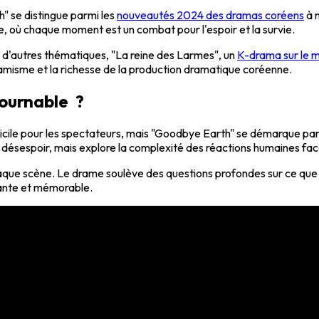
h" se distingue parmi les
nouveautés 2024 des dramas coréens
à 
, où chaque moment est un combat pour l'espoir et la survie.
 d'autres thématiques, "La reine des Larmes", un
K-drama sur le 
dynamisme et la richesse de la production dramatique coréenne.
tournable ?
fficile pour les spectateurs, mais "Goodbye Earth" se démarque pa
 le désespoir, mais explore la complexité des réactions humaines fa
ue scène. Le drame soulève des questions profondes sur ce que sign
sante et mémorable.