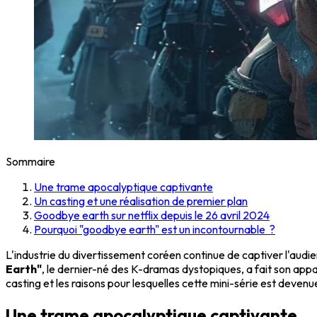
Sommaire
Une trame apocalyptique captivante
Un casting et une réalisation de premier plan
Goodbye earth sur netflix depuis le 26 avril 2024
Pourquoi "goodbye earth" est un incontournable ?
L'industrie du divertissement coréen continue de captiver l'audie
Earth"
, le dernier-né des K-dramas dystopiques, a fait son appar
casting et les raisons pour lesquelles cette mini-série est dev
Une trame apocalyptique captivante