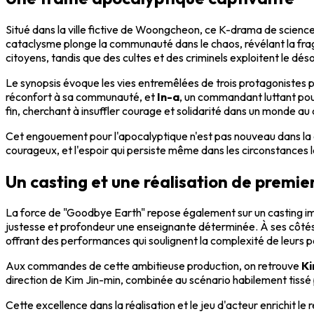
Situé dans la ville fictive de Woongcheon, ce K-drama de science
cataclysme plonge la communauté dans le chaos, révélant la fragil
citoyens, tandis que des cultes et des criminels exploitent le dés
Le synopsis évoque les vies entremêlées de trois protagonistes p
réconfort à sa communauté, et
In-a
, un commandant luttant pour
fin, cherchant à insuffler courage et solidarité dans un monde au
Cet engouement pour l'apocalyptique n'est pas nouveau dans la cu
courageux, et l'espoir qui persiste même dans les circonstances 
Un casting et une réalisation de premie
La force de "Goodbye Earth" repose également sur un casting im
justesse et profondeur une enseignante déterminée. À ses côté
offrant des performances qui soulignent la complexité de leurs 
Aux commandes de cette ambitieuse production, on retrouve
Ki
direction de Kim Jin-min, combinée au scénario habilement tissé
Cette excellence dans la réalisation et le jeu d'acteur enrichit