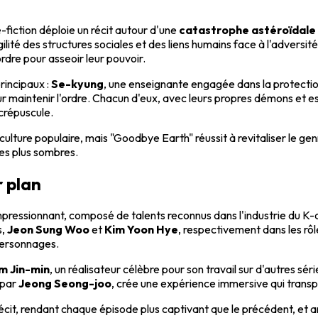
-fiction déploie un récit autour d'une
catastrophe astéroïdale
ité des structures sociales et des liens humains face à l'adversité
ordre pour asseoir leur pouvoir.
rincipaux :
Se-kyung
, une enseignante engagée dans la protectio
 maintenir l'ordre. Chacun d'eux, avec leurs propres démons et espoi
 crépuscule.
lture populaire, mais "Goodbye Earth" réussit à revitaliser le gen
les plus sombres.
r plan
pressionnant, composé de talents reconnus dans l'industrie du K
s,
Jeon Sung Woo
et
Kim Yoon Hye
, respectivement dans les rôl
personnages.
m Jin-min
, un réalisateur célèbre pour son travail sur d'autres s
 par
Jeong Seong-joo
, crée une expérience immersive qui transp
 le récit, rendant chaque épisode plus captivant que le précédent,