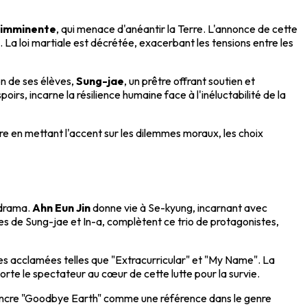
 imminente
, qui menace d'anéantir la Terre. L'annonce de cette
. La loi martiale est décrétée, exacerbant les tensions entre les
n de ses élèves,
Sung-jae
, un prêtre offrant soutien et
rs, incarne la résilience humaine face à l'inéluctabilité de la
re en mettant l'accent sur les dilemmes moraux, les choix
-drama.
Ahn Eun Jin
donne vie à Se-kyung, incarnant avec
es de Sung-jae et In-a, complètent ce trio de protagonistes,
éries acclamées telles que "Extracurricular" et "My Name". La
orte le spectateur au cœur de cette lutte pour la survie.
 et ancre "Goodbye Earth" comme une référence dans le genre