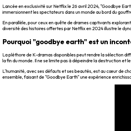
Lancée en exclusivité sur Netflix le 26 avril 2024, "Goodbye Eart
immersionnent les spectateurs dans un monde au bord du gouffre
En parallèle, pour ceux en quête de drames captivants explorant
diversité des histoires offertes par Netflix en 2024 illustre le 
Pourquoi "goodbye earth" est un incon
La pléthore de K-dramas disponibles peut rendre la sélection di
la fin du monde. Il ne se limite pas à dépeindre la destruction et
L'humanité, avec ses défauts et ses beautés, est au cœur de chaq
ensemble, faisant de "Goodbye Earth" une expérience enrichis