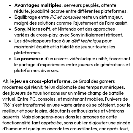
Avantages multiples
: serveurs peuplés, attente
réduite, jouabilité accrue entre différentes plateformes.
Équilibrage entre
PC et consoles
reste un défi majeur,
malgré des solutions comme l’ajustement de l'aim assist.
Sony, Microsoft
, et Nintendo ont des approches
variées du cross-play, avec Sony initialement réticent.
Les développeurs face à un
défi technique
pour
maintenir l'équité et la fluidité de jeu sur toutes les
plateformes.
La promesse
d'un univers vidéoludique unifié, favorisant
le partage d'expériences entre joueurs de générations et
plateformes diverses.
Ah, le
jeu en cross-plateforme
, ce Graal des gamers
modernes qui réunit, tel un diplomate des temps numériques,
des joueurs de tous horizons sur un même champ de bataille
virtuel. Entre PC, consoles, et maintenant mobiles, l'univers de
"R6" s'est transformé en une vaste arène où se côtoient, pour le
meilleur et pour le pire, débutants enthousiastes et vétérans
aguerris. Mais plongeons-nous dans les arcanes de cette
fonctionnalité tant appréciée, sans oublier d'ajouter une pincée
d'humour et quelques anecdotes croustillantes, car après tout,