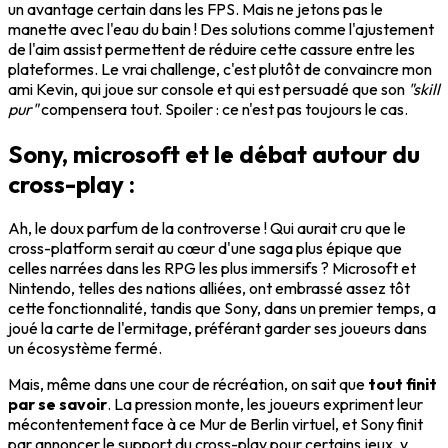
un avantage certain dans les FPS. Mais ne jetons pas le
manette avec l'eau du bain ! Des solutions comme l'ajustement
de l'aim assist permettent de réduire cette cassure entre les
plateformes. Le vrai challenge, c'est plutôt de convaincre mon
ami Kevin, qui joue sur console et qui est persuadé que son
"skill
pur"
compensera tout. Spoiler : ce n'est pas toujours le cas.
Sony, microsoft et le débat autour du
cross-play :
Ah, le doux parfum de la controverse ! Qui aurait cru que le
cross-platform serait au cœur d'une saga plus épique que
celles narrées dans les RPG les plus immersifs ? Microsoft et
Nintendo, telles des nations alliées, ont embrassé assez tôt
cette fonctionnalité, tandis que Sony, dans un premier temps, a
joué la carte de l'ermitage, préférant garder ses joueurs dans
un écosystème fermé.
Mais, même dans une cour de récréation, on sait que
tout finit
par se savoir
. La pression monte, les joueurs expriment leur
mécontentement face à ce Mur de Berlin virtuel, et Sony finit
par annoncer le support du cross-play pour certains jeux, y