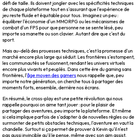
défi de taille. Ils doivent jongler avec les spécificités techniques
de chaque plateforme tout en s'assurant que l'expérience de
jeu reste fluide et équitable pour tous. Imaginez un peu :
équilibrer l'économie d'un MMORPG ou les mécanismes de
combat d'un FPS pour que personne ne se sente lésé, peu
importe sa manette ou son clavier. Autant dire que c'est du
sport.
Mais au-delà des prouesses techniques, c'est la promesse d'un
marché encore plus large qui séduit. Les frontières s'estompent,
les communautés se fusionnent, rendant les univers virtuels
encore plus vivants et peuplés. Dans cette ère du gaming sans
frontières, l'
âge moyen des gamers
nous rappelle que, peu
importe notre génération, on cherche tous à partager des
moments forts, ensemble, derrière nos écrans.
En résumé, le cross-play est une petite révolution qui nous
rappelle pourquoi on aime tant jouer : pour le plaisir de
partager des aventures, peu importe la plateforme. Et même
si cela implique parfois de s'adapter à de nouvelles règles ou de
surmonter de petits obstacles techniques, l'aventure en vaut la
chandelle. Surtout si ça permet de prouver à Kevin qu'il n'est
pas aussi invincible qu'il le pense, même avec son aim assist.