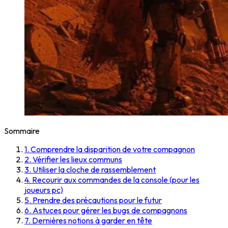
Sommaire
1. Comprendre la disparition de votre compagnon
2. Vérifier les lieux communs
3. Utiliser la cloche de rassemblement
4. Recourir aux commandes de la console (pour les
joueurs pc)
5. Prendre des précautions pour le futur
6. Astuces pour gérer les bugs de compagnons
7. Dernières notions à garder en tête