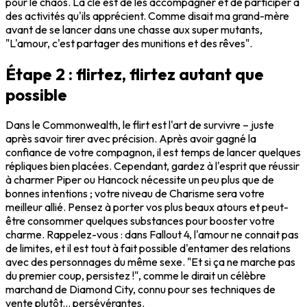
pour le chaos. La clé est de les accompagner et de participer à
des activités qu'ils apprécient. Comme disait ma grand-mère
avant de se lancer dans une chasse aux super mutants,
"L'amour, c'est partager des munitions et des rêves".
Étape 2 : flirtez, flirtez autant que
possible
Dans le Commonwealth, le flirt est l'art de survivre – juste
après savoir tirer avec précision. Après avoir gagné la
confiance de votre compagnon, il est temps de lancer quelques
répliques bien placées. Cependant, gardez à l'esprit que réussir
à charmer Piper ou Hancock nécessite un peu plus que de
bonnes intentions ; votre niveau de Charisme sera votre
meilleur allié. Pensez à porter vos plus beaux atours et peut-
être consommer quelques substances pour booster votre
charme. Rappelez-vous : dans Fallout 4, l'amour ne connait pas
de limites, et il est tout à fait possible d'entamer des relations
avec des personnages du même sexe. "Et si ça ne marche pas
du premier coup, persistez !", comme le dirait un célèbre
marchand de Diamond City, connu pour ses techniques de
vente plutôt... persévérantes.