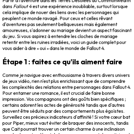
Partir à l'aventure dans les Terres Désolées du Commonwealth
dans
Fallout 4
est une expérience inoubliable, surtout lorsque
cela implique de nouer des liens avec les personnages qui
peuplent ce monde ravagé. Pour ceux et celles rêvant
d'aventures pas seulement belliqueuses mais également
amoureuses, s'adonner au mariage devient un aspect fascinant
du jeu. Si vous aspirez à entendre les cloches de mariage
retentir entre les ruines irradiées, voici un guide complet pour
vous aider à dire « oui » dans le monde de Fallout 4.
Étape 1 : faites ce qu’ils aiment faire
Comme je navigue avec enthousiasme à travers divers univers
de jeux vidéo, rien n'est plus enrichissant que de comprendre
les complexités des relations entre personnages dans Fallout 4.
Pour entamer une romance, il est crucial de faire bonne
impression. Vos compagnons ont des goûts bien spécifiques ;
certains adorent les actes de générosité tandis que d'autres
peuvent être séduits par des comportements plus égoïstes.
Surveillez ces précieux indicateurs d'affinité ! Si votre cœur bat
pour Piper, mieux vaut éviter de braquer des innocents, tandis
que Cait pourrait trouver un certain charme à une inclinaison