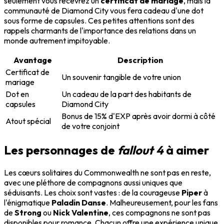
seulement vous recevrez un
certificat de mariage
, mais la
communauté de Diamond City vous fera cadeau d'une dot
sous forme de capsules. Ces petites attentions sont des
rappels charmants de l'importance des relations dans un
monde autrement impitoyable.
Avantage
Description
Certificat de
Un souvenir tangible de votre union
mariage
Dot en
Un cadeau de la part des habitants de
capsules
Diamond City
Bonus de 15% d'EXP après avoir dormi à côté
Atout spécial
de votre conjoint
Les personnages de
fallout 4
à aimer
Les cœurs solitaires du Commonwealth ne sont pas en reste,
avec une pléthore de compagnons aussi uniques que
séduisants. Les choix sont vastes : de la courageuse
Piper
à
l'énigmatique
Paladin Danse
. Malheureusement, pour les fans
de
Strong
ou
Nick Valentine
, ces compagnons ne sont pas
disponibles pour romance. Chacun offre une expérience unique,