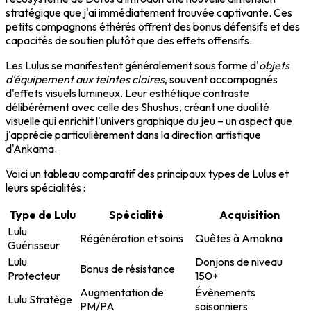
stratégique que j'ai immédiatement trouvée captivante. Ces
petits compagnons éthérés offrent des bonus défensifs et des
capacités de soutien plutôt que des effets offensifs.
Les Lulus se manifestent généralement sous forme d'
objets
d'équipement aux teintes claires
, souvent accompagnés
d'effets visuels lumineux. Leur esthétique contraste
délibérément avec celle des Shushus, créant une dualité
visuelle qui enrichit l'univers graphique du jeu – un aspect que
j'apprécie particulièrement dans la direction artistique
d'Ankama.
Voici un tableau comparatif des principaux types de Lulus et
leurs spécialités :
Type de Lulu
Spécialité
Acquisition
Lulu
Régénération et soins
Quêtes à Amakna
Guérisseur
Lulu
Donjons de niveau
Bonus de résistance
Protecteur
150+
Augmentation de
Évènements
Lulu Stratège
PM/PA
saisonniers