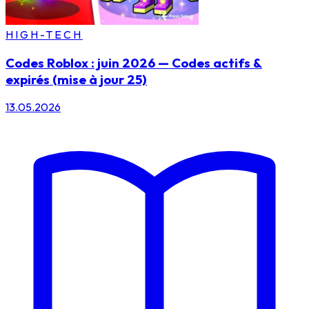
HIGH-TECH
Codes Roblox : juin 2026 — Codes actifs &
expirés (mise à jour 25)
13.05.2026