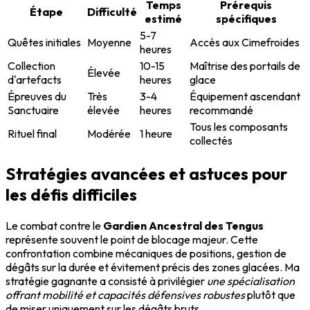
Temps
Prérequis
Étape
Difficulté
estimé
spécifiques
5-7
Quêtes initiales
Moyenne
Accès aux Cimefroides
heures
Collection
10-15
Maîtrise des portails de
Élevée
d'artefacts
heures
glace
Épreuves du
Très
3-4
Équipement ascendant
Sanctuaire
élevée
heures
recommandé
Tous les composants
Rituel final
Modérée
1 heure
collectés
Stratégies avancées et astuces pour
les défis difficiles
Le combat contre le
Gardien Ancestral des Tengus
représente souvent le point de blocage majeur. Cette
confrontation combine mécaniques de positions, gestion de
dégâts sur la durée et évitement précis des zones glacées. Ma
stratégie gagnante a consisté à privilégier
une spécialisation
offrant mobilité et capacités défensives robustes
plutôt que
de miser uniquement sur les dégâts bruts.