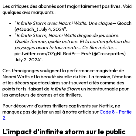
Les critiques des abonnés sont majoritairement positives. Voici
quelques avis marquants :
"
Infinite Storm avec Naomi Watts. Une claque
— Qoach
(@Qoach_) July 4, 2024".
"
Infinite Storm, Naomi Watts dingue de jeu sobre.
Quelle femme, quelle actrice. Et la contemplation des
paysages avant la tourmente… Ce film mérite...
pic.twitter.com/0ZgNLBadPr— Ervé (@Croisepattes)
July 2, 2024".
Ces témoignages soulignent la performance magistrale de
Naomi Watts et la beauté visuelle du film. La tension, l'émotion
et les décors spectaculaires sont souvent cités comme des
points forts, faisant de
Infinite Storm
un incontournable pour
les amateurs de drames et de thrillers.
Pour découvrir d'autres thrillers captivants sur Netflix, ne
manquez pas de jeter un œil à notre article sur
Code 8 - Partie
2
.
L'impact d'infinite storm sur le public