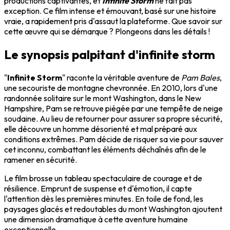
productions captivantes, et
Infinite Storm
ne fait pas
exception. Ce film intense et émouvant, basé sur une histoire
vraie, a rapidement pris d'assaut la plateforme. Que savoir sur
cette œuvre qui se démarque ? Plongeons dans les détails !
Le synopsis palpitant d'infinite storm
"
Infinite Storm
" raconte la véritable aventure de
Pam Bales
,
une secouriste de montagne chevronnée. En 2010, lors d'une
randonnée solitaire sur le mont Washington, dans le New
Hampshire, Pam se retrouve piégée par une tempête de neige
soudaine. Au lieu de retourner pour assurer sa propre sécurité,
elle découvre un homme désorienté et mal préparé aux
conditions extrêmes. Pam décide de risquer sa vie pour sauver
cet inconnu, combattant les éléments déchaînés afin de le
ramener en sécurité.
Le film brosse un tableau spectaculaire de courage et de
résilience. Emprunt de suspense et d'émotion, il capte
l'attention dès les premières minutes. En toile de fond, les
paysages glacés et redoutables du mont Washington ajoutent
une dimension dramatique à cette aventure humaine
exceptionnelle.