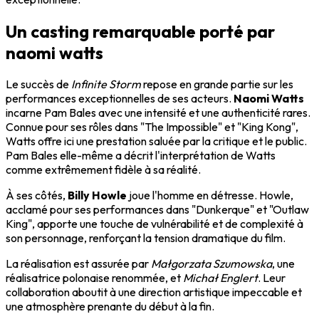
Un casting remarquable porté par
naomi watts
Le succès de
Infinite Storm
repose en grande partie sur les
performances exceptionnelles de ses acteurs.
Naomi Watts
incarne Pam Bales avec une intensité et une authenticité rares.
Connue pour ses rôles dans "The Impossible" et "King Kong",
Watts offre ici une prestation saluée par la critique et le public.
Pam Bales elle-même a décrit l'interprétation de Watts
comme extrêmement fidèle à sa réalité.
À ses côtés,
Billy Howle
joue l'homme en détresse. Howle,
acclamé pour ses performances dans "Dunkerque" et "Outlaw
King", apporte une touche de vulnérabilité et de complexité à
son personnage, renforçant la tension dramatique du film.
La réalisation est assurée par
Małgorzata Szumowska
, une
réalisatrice polonaise renommée, et
Michał Englert
. Leur
collaboration aboutit à une direction artistique impeccable et
une atmosphère prenante du début à la fin.