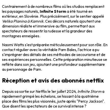
Contrairement à de nombreux films où les studios remplacent
les paysages naturels,
Infinite Storm
a été tourné en
extérieur, en Slovénie. Plus précisément, sur le sentier appelé
Velika Planina à Kamnik
. Ces décors naturels ajoutent une
dimension réaliste et immersive au film, permettant aux
spectateurs de ressentir la rudesse et la grandeur des
montagnes enneigées.
Naomi Watts s'est préparée méticuleusement pour son rôle. En
contact régulier avec la véritable Pam Bales, l'actrice a pu
s'imprégner des détails de ses méthodes de secourisme et de
ses expériences personnelles. Cette préparation minutieuse se
reflète dans son jeu, ajoutant une profondeur supplémentaire
au personnage de Pam.
Réception et avis des abonnés netflix
Depuis sa sortie sur Netflix le 1er juillet 2024,
Infinite Storm
a
rapidement grimpé les échelons, se hissant à la quatrième
place des films les plus visionnés, juste après "Percy Jackson".
Que disent les spectateurs de ce survival intense ?