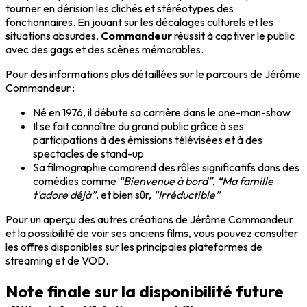
tourner en dérision les clichés et stéréotypes des
fonctionnaires. En jouant sur les décalages culturels et les
situations absurdes,
Commandeur
réussit à captiver le public
avec des gags et des scènes mémorables.
Pour des informations plus détaillées sur le parcours de Jérôme
Commandeur :
Né en 1976, il débute sa carrière dans le one-man-show
Il se fait connaître du grand public grâce à ses
participations à des émissions télévisées et à des
spectacles de stand-up
Sa filmographie comprend des rôles significatifs dans des
comédies comme
“Bienvenue à bord”
,
“Ma famille
t'adore déjà”
, et bien sûr,
“Irréductible”
Pour un aperçu des autres créations de Jérôme Commandeur
et la possibilité de voir ses anciens films, vous pouvez consulter
les offres disponibles sur les principales plateformes de
streaming et de VOD.
Note finale sur la disponibilité future