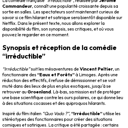
La comédie française
“Irréductible”
, réalisée par
Jérôme
Commandeur
, connaît une popularité croissante depuis sa
sortie en salles. Les spectateurs sont maintenant curieux de
savoir si ce film hilarant et satirique sera bientôt disponible sur
Netflix. Dans le présent texte, nous allons explorer la
disponibilité du film, son synopsis, ses critiques, et où vous
pouvez le regarder en ce moment.
Synopsis et réception de la comédie
“irréductible”
“Irréductible”
suit les mésaventures de
Vincent Peltier
, un
fonctionnaire des
“Eaux et Forêts”
à Limoges. Après une
réduction des effectifs, il refuse de démissionner et se voit
muté dans des lieux de plus en plus exotiques, jusqu'à se
retrouver au
Groenland
. Là-bas, sa mission est de protéger
une base scientifique contre les ours polaires, ce qui donne lieu
à des situations cocasses et des quiproquos hilarants.
Inspiré du film italien
“Quo Vado ?”
,
“Irréductible”
utilise les
stéréotypes des fonctionnaires pour créer des situations
comiques et satiriques. La critique a été partagée : certains