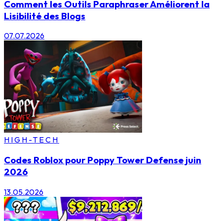
Comment les Outils Paraphraser Améliorent la
Lisibilité des Blogs
07.07.2026
HIGH-TECH
Codes Roblox pour Poppy Tower Defense juin
2026
13.05.2026