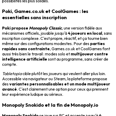
possibilités les plus solides.
Poki, Games.co.uk et CoolGames : les
essentielles sans inscription
Poki propose
Monopoly Classic
, une version fidèle aux
mécanismes officiels, jouable jusqu'à
4 joueurs en local
, sans
inscription complexe. C'est propre, réactif, et ça tourne bien
même sur des configurations modestes. Pour des
parties
rapides sans contrainte
, Games.co.uk et CoolGames font
aussi très bien le travail : modes solo et
multijoueur contre
intelligence artificielle
sont au programme, sans créer de
compte.
Tabletopia
cible plutôt les joueurs qui veulent aller plus loin.
Accessible via navigateur ou Steam, la plateforme propose
des
variantes personnalisables et un mode multijoueur
avancé
. C'est clairement une option pour ceux qui prennent
leur expérience ludique au sérieux.
Monopoly Snokido et la fin de Monopoly.io
Monopoly Snokido
se joue sur PC et accepte jusqu'à
4