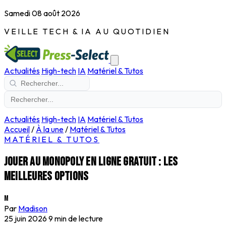
Samedi 08 août 2026
VEILLE TECH & IA AU QUOTIDIEN
Actualités
High-tech
IA
Matériel & Tutos
Actualités
High-tech
IA
Matériel & Tutos
Accueil
/
À la une
/
Matériel & Tutos
MATÉRIEL & TUTOS
Jouer au Monopoly en ligne gratuit : les
meilleures options
M
Par
Madison
25 juin 2026
9 min de lecture