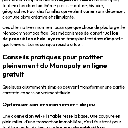
tout en cherchant un thème précis — nature, histoire,
géographie. Pour des familles qui veulent varier sans dépenser,
c'est une piste créative et stimulante.
Ces alternatives montrent aussi quelque chose de plus large : le
Monopoly n'est pas figé. Ses mécanismes de
construction,
de propriétés et de loyers
se transplantent dans n'importe
quel univers. La mécanique résiste à tout.
Conseils pratiques pour profiter
pleinement du Monopoly en ligne
gratuit
Quelques ajustements simples peuvent transformer une partie
correcte en session vraiment fluide.
Optimiser son environnement de jeu
Une
connexion Wi-Fi stable
reste la base. Une coupure en
plein milieu d'une transaction immobilière, c'est frustrant pour
tout le monde. Activer un
bloqueur de publicité
sur