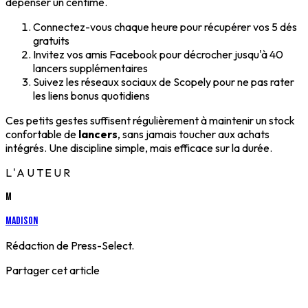
dépenser un centime.
Connectez-vous chaque heure pour récupérer vos 5 dés
gratuits
Invitez vos amis Facebook pour décrocher jusqu'à 40
lancers supplémentaires
Suivez les réseaux sociaux de Scopely pour ne pas rater
les liens bonus quotidiens
Ces petits gestes suffisent régulièrement à maintenir un stock
confortable de
lancers
, sans jamais toucher aux achats
intégrés. Une discipline simple, mais efficace sur la durée.
L'AUTEUR
M
Madison
Rédaction de Press-Select.
Partager cet article