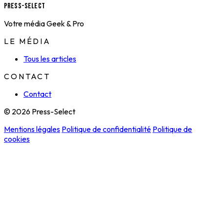
Press-Select
Votre média Geek & Pro
LE MÉDIA
Tous les articles
CONTACT
Contact
© 2026 Press-Select
Mentions légales
Politique de confidentialité
Politique de
cookies