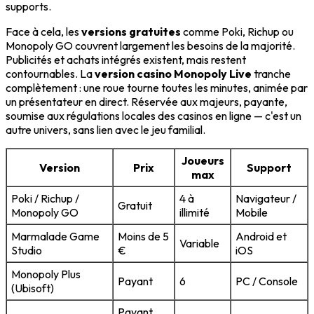
supports.
Face à cela, les
versions gratuites
comme Poki, Richup ou
Monopoly GO couvrent largement les besoins de la majorité.
Publicités et achats intégrés existent, mais restent
contournables. La
version casino Monopoly Live
tranche
complètement : une roue tourne toutes les minutes, animée par
un présentateur en direct. Réservée aux majeurs, payante,
soumise aux régulations locales des casinos en ligne — c'est un
autre univers, sans lien avec le jeu familial.
Joueurs
Version
Prix
Support
max
Poki / Richup /
4 à
Navigateur /
Gratuit
Monopoly GO
illimité
Mobile
Marmalade Game
Moins de 5
Android et
Variable
Studio
€
iOS
Monopoly Plus
Payant
6
PC / Console
(Ubisoft)
Payant