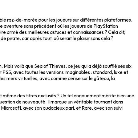
table raz-de-marée pour les joueurs sur différentes plateformes.
une aventure sans précédent où les joueurs de PlayStation
ire armé des meilleures astuces et connaissances ? Cela dit,
rate, car après tout, où serait le plaisir sans cela ?
n. Mais voilà que Sea of Thieves, ce jeu qui a déjà soufflé ses six
r PS5, avec toutes les versions imaginables : standard, luxe et
les mers virtuelles, avec comme cerise sur le gâteau, la
nt même des titres exclusifs ? Un tel engouement mérite bien une
question de nouveauté. Il marque un véritable tournant dans
, Microsoft, avec son audacieux pari, et Rare, avec son suivi