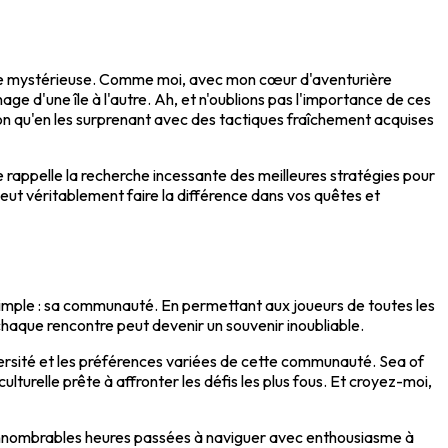
ne île mystérieuse. Comme moi, avec mon cœur d'aventurière
age d'une île à l'autre. Ah, et n'oublions pas l'importance de ces
izon qu'en les surprenant avec des tactiques fraîchement acquises
 rappelle la recherche incessante des meilleures stratégies pour
eut véritablement faire la différence dans vos quêtes et
t simple : sa communauté. En permettant aux joueurs de toutes les
chaque rencontre peut devenir un souvenir inoubliable.
versité et les préférences variées de cette communauté. Sea of
ulturelle prête à affronter les défis les plus fous. Et croyez-moi,
 innombrables heures passées à naviguer avec enthousiasme à