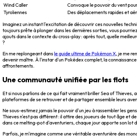
Wind Caller
Convoque le pouvoir du vent pour 
Tyroliennes
Des déplacements rapides et aérie
Imaginez un instant l'excitation de découvrir ces nouvelles tech
toujours prête à plonger dans les dernières sorties, vous pourriez
ajouts dans le contexte du cross-play : après tout, quelle meill
?
En me replongeant dans
le guide ultime de Pokémon X
, je me re
devenir maître. À l'instar d'un Pokédex complet, la connaissance
affrontements.
Une communauté unifiée par les flots
Et si nous parlions de ce qui fait vraiment briller Sea of Thiev
plateformes de se retrouver et de partager ensemble leurs aventu
Ne sous-estimez jamais le pouvoir d'un jeu à rassembler les gen
Thieves n'est pas différent : il attire des joueurs de tout âge et 
dans ce melting-pot d'aventuriers, chaque jour apporte son lot de
Parfois, je m'imagine comme une véritable aventurière des mond