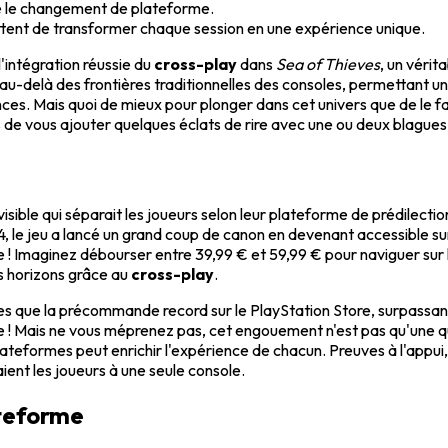
e le changement de plateforme.
ttent de transformer chaque session en une expérience unique.
'intégration réussie du
cross-play
dans
Sea of Thieves
, un véri
 au-delà des frontières traditionnelles des consoles, permettant 
es. Mais quoi de mieux pour plonger dans cet univers que de le fa
ous ajouter quelques éclats de rire avec une ou deux blagues de pi
visible qui séparait les joueurs selon leur plateforme de prédilectio
024, le jeu a lancé un grand coup de canon en devenant accessible su
te ! Imaginez débourser entre 39,99 € et 59,99 € pour naviguer sur 
es horizons grâce au
cross-play
.
rmes que la précommande record sur le PlayStation Store, surpassa
rate ! Mais ne vous méprenez pas, cet engouement n'est pas qu'une 
plateformes peut enrichir l'expérience de chacun. Preuves à l'appui
aient les joueurs à une seule console.
ateforme