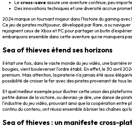
Le
cross-save
assure une aventure continue, peu import
Des innovations techniques et une diversité accrue prome
2024 marque un tournant majeur dans l'histoire du gaming avec l
Ce jeu de pirates multijoueur, développé par Rare, a su naviguer
rejoignent ceux de Xbox et PC pour partager un butin d'expérienc
embarquons ensemble dans cette aventure qui ne manquera pas de v
Sea of thieves étend ses horizons
Il était une fois, dans le vaste monde du jeu vidéo, une barrière in
bougies, vient bouleverser l'ordre établi. En effet, le 30 avril 2
premium. Mais attention, la piraterie n'a jamais été aussi élégan
possibilité de croiser le fer avec des pirates provenant de tous l
Et quel meilleur exemple pour illustrer cette union des platefo
petite danse de la victoire, ou devrais-je dire, une danse de pi
l'industrie du jeu vidéo, prouvant ainsi que la coopération entre 
continu du contenu, ont réussi ensemble à briser les chaînes qui li
Sea of thieves : un manifeste cross-pl