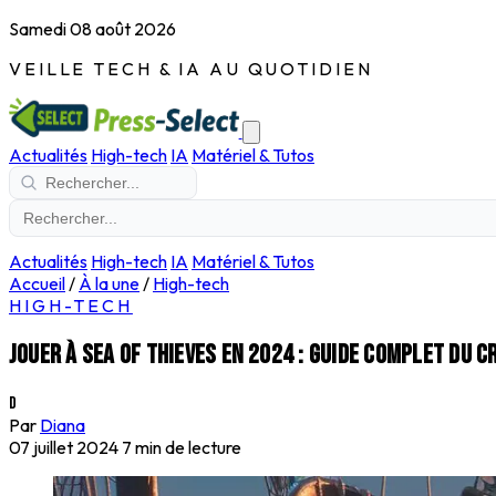
Samedi 08 août 2026
VEILLE TECH & IA AU QUOTIDIEN
Actualités
High-tech
IA
Matériel & Tutos
Actualités
High-tech
IA
Matériel & Tutos
Accueil
/
À la une
/
High-tech
HIGH-TECH
Jouer à Sea of Thieves en 2024 : guide complet du 
D
Par
Diana
07 juillet 2024
7 min de lecture