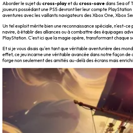
Aborder le sujet du
cross-play
et du
cross-save
dans Sea of Th
joueurs possédant une PS5 devront lier leur compte PlayStation
aventures avec les vaillants navigateurs des Xbox One, Xbox Seri
Un tel exploit mérite bien une reconnaissance spéciale, n'est-ce p
navire, à établir des alliances ou à combattre des équipages adve
PlayStation. C'est ici que la magie opère, transformant chaque 
Et si je vous disais qu'en tant que véritable aventurière des mo
effet, ce jeu incarne une véritable avancée dans notre façon d
forge non seulement des amitiés au-delà des écrans mais enrichit