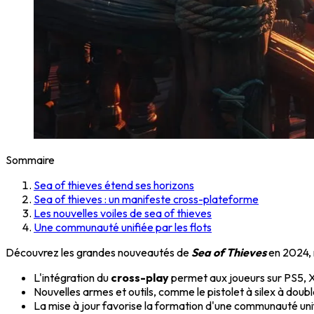
Sommaire
Sea of thieves étend ses horizons
Sea of thieves : un manifeste cross-plateforme
Les nouvelles voiles de sea of thieves
Une communauté unifiée par les flots
Découvrez les grandes nouveautés de
Sea of Thieves
en 2024, 
L'intégration du
cross-play
permet aux joueurs sur PS5, 
Nouvelles armes et outils, comme le pistolet à silex à doubl
La mise à jour favorise la formation d'une communauté unif