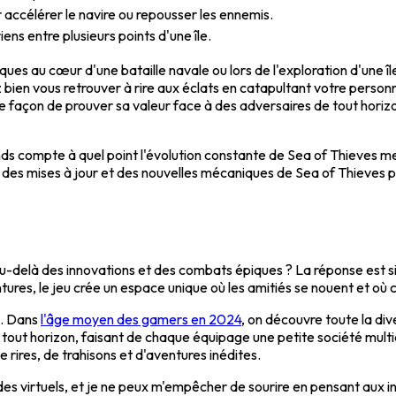
accélérer le navire ou repousser les ennemis.
ns entre plusieurs points d'une île.
niques au cœur d'une bataille navale ou lors de l'exploration d'u
 bien vous retrouver à rire aux éclats en catapultant votre personn
eure façon de prouver sa valeur face à des adversaires de tout hor
nds compte à quel point l'évolution constante de Sea of Thieves me
 des mises à jour et des nouvelles mécaniques de Sea of Thieves p
es, au-delà des innovations et des combats épiques ? La réponse es
res, le jeu crée un espace unique où les amitiés se nouent et où 
s. Dans
l'âge moyen des gamers en 2024
, on découvre toute la di
de tout horizon, faisant de chaque équipage une petite société multic
 rires, de trahisons et d'aventures inédites.
es virtuels, et je ne peux m'empêcher de sourire en pensant aux