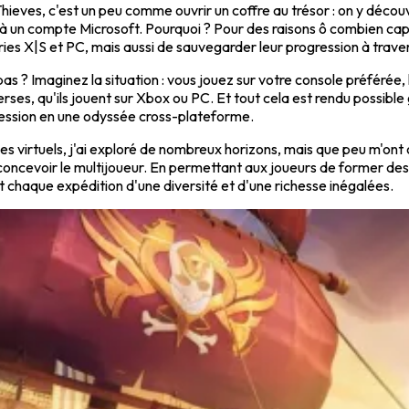
ieves, c'est un peu comme ouvrir un coffre au trésor : on y découv
 à un compte Microsoft. Pourquoi ? Pour des raisons ô combien cap
es X|S et PC, mais aussi de sauvegarder leur progression à traver
as ? Imaginez la situation : vous jouez sur votre console préférée, 
rses, qu'ils jouent sur Xbox ou PC. Et tout cela est rendu possible 
session en une odyssée cross-plateforme.
ndes virtuels, j'ai exploré de nombreux horizons, mais que peu m'on
e concevoir le multijoueur. En permettant aux joueurs de former 
 chaque expédition d'une diversité et d'une richesse inégalées.