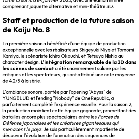
tome 13 sortira en janvier 2025
, avec une édition limitée
comprenant jaquette alternative et mini-théâtre 3D.
Staff et production de la future saison
de Kaiju No. 8
La première saison a bénéficié d'une équipe de production
exceptionnelle avec les réalisateurs Shigeyuki Miya et Tomomi
Kamiya, le scénariste Ichiro Okouchi, et Tetsuya Nishio au
character design.
L'intégration remarquable de la 3D dans
les scènes de combat
a été unanimement saluée par les
critiques et les spectateurs, qui ont attribué une note moyenne
de 4,2/5 à la série.
L'ambiance sonore, portée par l'opening "Abyss" de
YUNGBLUD et l'ending "Nobody" de OneRepublic, a
parfaitement complété l'expérience visuelle. Pour la saison 2,
la production maintient cette équipe gagnante, promettant des
batailles encore plus spectaculaires entre les
Forces de
Défense japonaises et les créatures gigantesques qui
menacent le pays
. Je suis particulièrement impatiente de
découvrir l'évolution de l'animation des séquences de