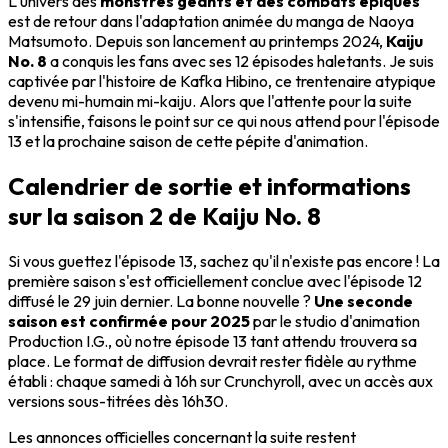
L'univers des
monstres géants et des combats épiques
est de retour dans l'adaptation animée du manga de Naoya
Matsumoto. Depuis son lancement au printemps 2024,
Kaiju
No. 8
a conquis les fans avec ses 12 épisodes haletants. Je suis
captivée par l'histoire de Kafka Hibino, ce trentenaire atypique
devenu mi-humain mi-kaiju. Alors que l'attente pour la suite
s'intensifie, faisons le point sur ce qui nous attend pour l'épisode
13 et la prochaine saison de cette pépite d'animation.
Calendrier de sortie et informations
sur la saison 2 de Kaiju No. 8
Si vous guettez l'épisode 13, sachez qu'il n'existe pas encore ! La
première saison s'est officiellement conclue avec l'épisode 12
diffusé le 29 juin dernier. La bonne nouvelle ?
Une seconde
saison est confirmée pour 2025
par le studio d'animation
Production I.G., où notre épisode 13 tant attendu trouvera sa
place. Le format de diffusion devrait rester fidèle au rythme
établi : chaque samedi à 16h sur Crunchyroll, avec un accès aux
versions sous-titrées dès 16h30.
Les annonces officielles concernant la suite restent