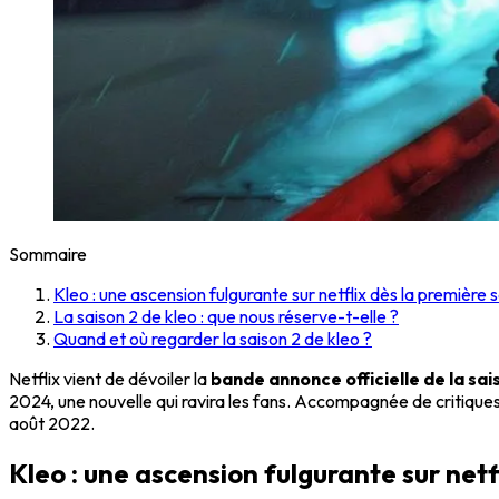
Sommaire
Kleo : une ascension fulgurante sur netflix dès la première 
La saison 2 de kleo : que nous réserve-t-elle ?
Quand et où regarder la saison 2 de kleo ?
Netflix vient de dévoiler la
bande annonce officielle de la sai
2024, une nouvelle qui ravira les fans. Accompagnée de critique
août 2022.
Kleo : une ascension fulgurante sur netf