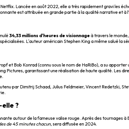
ur Netflix. Lancée en août 2022, elle a très rapidement gravi les é
te est attribuée en grande partie à la qualité narrative et à l’in
umulé
34,33 millions d'heures de visionnage
à travers le monde,
es spécialisées. L'auteur américain Stephen King a même salué la sé
opf et Bob Konrad (connu sous le nom de HaRiBo), a su apporter u
ung Pictures, garantissant une réalisation de haute qualité. Les d
e.
soutenu par Dimitrij Schaad, Julius Feldmeier, Vincent Redetzki, St
ie.
-elle ?
nnante autour de la fameuse valise rouge. Après des tournages à B
des de 45 minutes chacun
, sera diffusée en 2024.