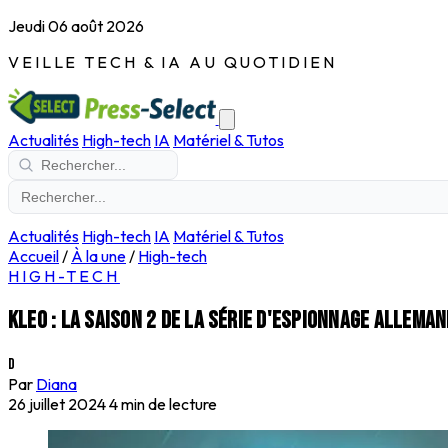
Jeudi 06 août 2026
VEILLE TECH & IA AU QUOTIDIEN
Actualités
High-tech
IA
Matériel & Tutos
Actualités
High-tech
IA
Matériel & Tutos
Accueil
/
À la une
/
High-tech
HIGH-TECH
Kleo : la saison 2 de la série d'espionnage allema
D
Par
Diana
26 juillet 2024
4 min de lecture