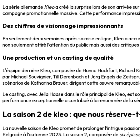
La série allemande
Kleo
a créé la surprise lors de son arrivée s
campagne promotionnelle massive. Cette performance impressionnan
Des chiffres de visionnage impressionnants
En seulement deux semaines après sa mise en ligne, Kleo a acc
non seulement attiré l’attention du public mais aussi des critiqu
Une production et un casting de qualité
L'équipe derrière Kleo, composée de Hanno Hackfort, Richard Kr
par Michael Souvignier, Till Derenbach et Jörg Engels de Zeitspr
scénarios de Katharina Brauer, dirigent cette œuvre remarquabl
Le casting, avec Jella Haase dans le rôle principal de Kleo, est 
performance exceptionnelle a contribué à la renommée de la sér
La saison 2 de kleo : que nous réserve-t
La nouvelle saison de Kleo promet de prolonger l’intrigue passio
Belgrade à l’automne 2023. La saison 2, composée de
six épiso