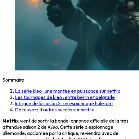
Sommaire
La série kleo : une montée en puissance sur netflix
Les tournages de kleo : entre berlin et belgrade
Intrigue de la saison 2 : un espionnage haletant
Découvrez d'autres succès sur netflix
Netflix
vient de sortir la bande-annonce officielle de la très
attendue saison 2 de
Kleo
. Cette série d'espionnage
allemande, acclamée par la critique, reviendra avec de