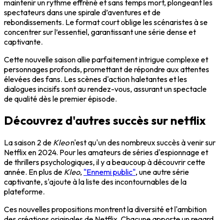
maintenir un rythme effréné et sans temps mort, plongeant les
spectateurs dans une spirale d’aventures et de
rebondissements. Le format court oblige les scénaristes à se
concentrer sur l’essentiel, garantissant une série dense et
captivante.
Cette nouvelle saison allie parfaitement intrigue complexe et
personnages profonds, promettant de répondre aux attentes
élevées des fans. Les scènes d'action haletantes et les
dialogues incisifs sont au rendez-vous, assurant un spectacle
de qualité dès le premier épisode.
Découvrez d'autres succès sur netflix
La saison 2 de
Kleo
n'est qu'un des nombreux succès à venir sur
Netflix en 2024. Pour les amateurs de séries d'espionnage et
de thrillers psychologiques, il y a beaucoup à découvrir cette
année. En plus de
Kleo
,
"Ennemi public"
, une autre série
captivante, s'ajoute à la liste des incontournables de la
plateforme.
Ces nouvelles propositions montrent la diversité et l'ambition
des créations originales de Netflix. Chacune apporte un regard