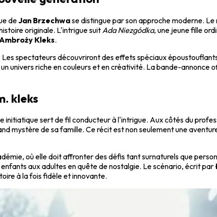
que de
Jan Brzechwa
se distingue par son approche moderne. Le r
stoire originale. L'intrigue suit
Ada Niezgódka
, une jeune fille o
Ambroży Kleks
.
 Les spectateurs découvriront des effets spéciaux époustouflants q
 un univers riche en couleurs et en créativité. La bande-annonce o
m. kleks
initiatique sert de fil conducteur à l'intrigue. Aux côtés du profe
and mystère de sa famille. Ce récit est non seulement une aventure
émie, où elle doit affronter des défis tant surnaturels que personn
s enfants aux adultes en quête de nostalgie. Le scénario, écrit par
ire à la fois fidèle et innovante.