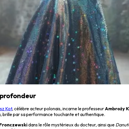
t profondeur
sz Kot
, célèbre acteur polonais, incarne le professeur
Ambroży K
a, brille par sa performance touchante et authentique.
 Fronczewski
dans le rôle mystérieux du docteur, ainsi que
Danuta