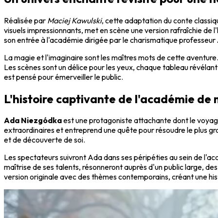
Réalisée par
Maciej Kawulski
, cette adaptation du conte classi
visuels impressionnants, met en scène une version rafraîchie de l'hi
son entrée à l'académie dirigée par le charismatique professeur
La magie et l'imaginaire sont les maîtres mots de cette aventure.
Les scènes sont un délice pour les yeux, chaque tableau révélant
est pensé pour émerveiller le public.
L'histoire captivante de l'académie de 
Ada Niezgódka
est une protagoniste attachante dont le voyage 
extraordinaires et entreprend une quête pour résoudre le plus gr
et de découverte de soi.
Les spectateurs suivront Ada dans ses péripéties au sein de l'acad
maîtrise de ses talents, résonneront auprès d'un public large, de
version originale avec des thèmes contemporains, créant une histo