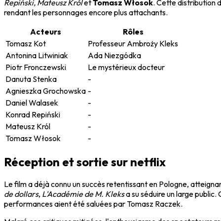
Repiński, Mateusz Król
et
Tomasz Włosok
. Cette distribution
rendant les personnages encore plus attachants.
Acteurs
Rôles
Tomasz Kot
Professeur Ambroży Kleks
Antonina Litwiniak
Ada Niezgódka
Piotr Fronczewski
Le mystérieux docteur
Danuta Stenka
-
Agnieszka Grochowska
-
Daniel Walasek
-
Konrad Repiński
-
Mateusz Król
-
Tomasz Włosok
-
Réception et sortie sur netflix
Le film a déjà connu un succès retentissant en Pologne, atteigna
de dollars
,
L'Académie de M. Kleks
a su séduire un large public.
performances aient été saluées par Tomasz Raczek.