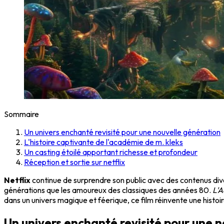
Sommaire
Un univers enchanté revisité pour une nouvelle génération
L'histoire captivante de l'académie de m. kleks
Un casting étoilé apportant richesse et profondeur
Réception et sortie sur netflix
Netflix
continue de surprendre son public avec des contenus dive
générations que les amoureux des classiques des années 80.
L'A
dans un univers magique et féerique, ce film réinvente une histoi
Un univers enchanté revisité pour une 