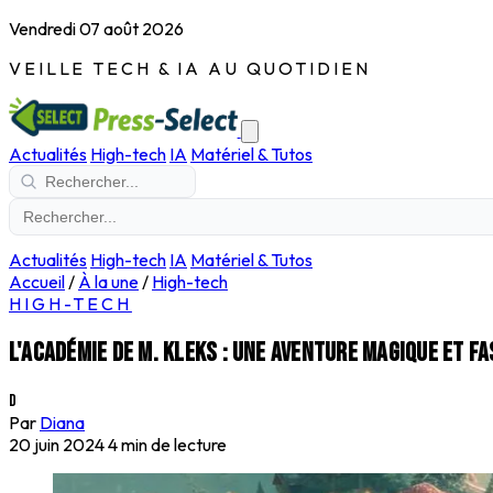
Vendredi 07 août 2026
VEILLE TECH & IA AU QUOTIDIEN
Actualités
High-tech
IA
Matériel & Tutos
Actualités
High-tech
IA
Matériel & Tutos
Accueil
/
À la une
/
High-tech
HIGH-TECH
L'académie de M. Kleks : une aventure magique et f
D
Par
Diana
20 juin 2024
4 min de lecture