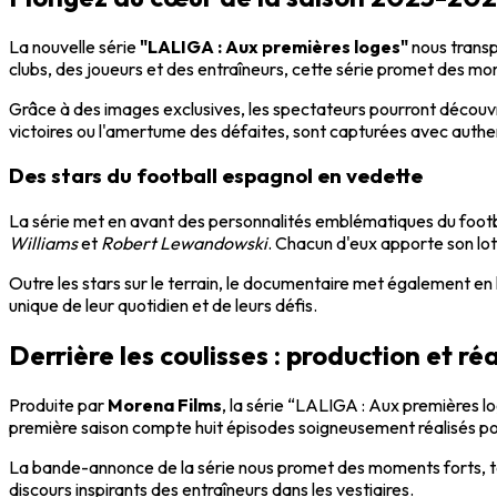
La nouvelle série
"LALIGA : Aux premières loges"
nous transp
clubs, des joueurs et des entraîneurs, cette série promet des 
Grâce à des images exclusives, les spectateurs pourront découvrir
victoires ou l'amertume des défaites, sont capturées avec authen
Des stars du football espagnol en vedette
La série met en avant des personnalités emblématiques du foo
Williams
et
Robert Lewandowski
. Chacun d'eux apporte son lot
Outre les stars sur le terrain, le documentaire met également e
unique de leur quotidien et de leurs défis.
Derrière les coulisses : production et ré
Produite par
Morena Films
, la série “LALIGA : Aux premières l
première saison compte huit épisodes soigneusement réalisés po
La bande-annonce de la série nous promet des moments forts, tant
discours inspirants des entraîneurs dans les vestiaires.