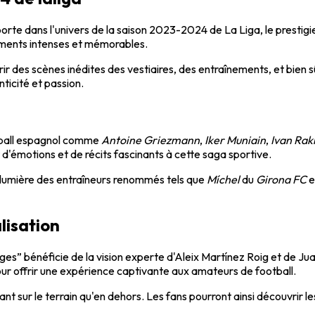
orte dans l'univers de la saison 2023-2024 de La Liga, le prestig
moments intenses et mémorables.
 des scènes inédites des vestiaires, des entraînements, et bien sû
ticité et passion.
tball espagnol comme
Antoine Griezmann
,
Iker Muniain
,
Ivan Raki
 d'émotions et de récits fascinants à cette saga sportive.
n lumière des entraîneurs renommés tels que
Míchel
du
Girona FC
e
alisation
oges” bénéficie de la vision experte d'Aleix Martínez Roig et de Ju
ur offrir une expérience captivante aux amateurs de football.
 sur le terrain qu'en dehors. Les fans pourront ainsi découvrir les