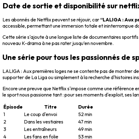
Date de sortie et disponibilité sur netfli
Les abonnés de Netflix peuvent se réjouir, car
“LALIGA : Aux p
accessible, permettant une immersion totale et ininterrompue dan
Cette série s'ajoute à une longue liste de documentaires sportif
nouveau K-drama à ne pas rater jusqu’en novembre.
Une série pour tous les passionnés de s
LALIGA : Aux premières loges ne se contente pas de montrer des
supporter de La Liga ou simplement à la recherche d'histoires ins
Encore une preuve que Netflix s'impose comme une référence e
le sport nous passionne tant : pour ses moments d'exploit, ses larm
Épisode
Titre
Durée
1
Le coup d'envoi
52 min
2
Dans les vestiaires
47 min
3
Les entraîneurs
49 min
4
Les fans en folie
53 min