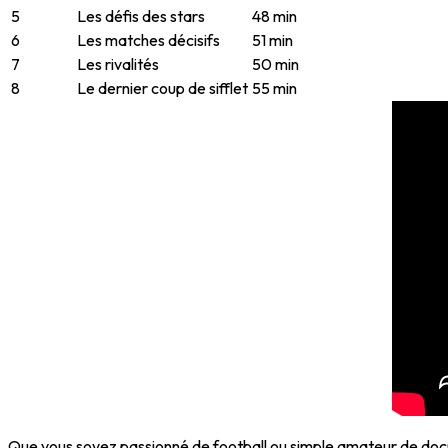
5
Les défis des stars
48 min
6
Les matches décisifs
51 min
7
Les rivalités
50 min
8
Le dernier coup de sifflet
55 min
Que vous soyez passionné de football ou simple amateur de do