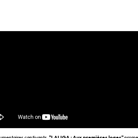
cumentaires captivants,
"LALIGA : Aux premières loges"
promet