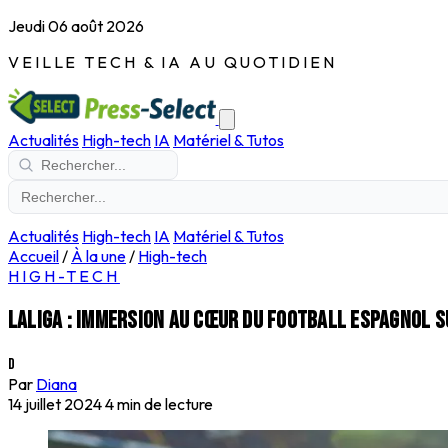
Jeudi 06 août 2026
VEILLE TECH & IA AU QUOTIDIEN
Actualités
High-tech
IA
Matériel & Tutos
Actualités
High-tech
IA
Matériel & Tutos
Accueil
/
À la une
/
High-tech
HIGH-TECH
LALIGA : immersion au cœur du football espagnol su
D
Par
Diana
14 juillet 2024
4 min de lecture