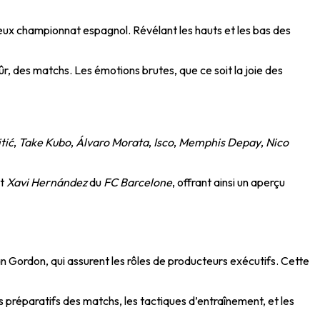
ieux championnat espagnol. Révélant les hauts et les bas des
r, des matchs. Les émotions brutes, que ce soit la joie des
tić
,
Take Kubo
,
Álvaro Morata
,
Isco
,
Memphis Depay
,
Nico
t
Xavi Hernández
du
FC Barcelone
, offrant ainsi un aperçu
an Gordon, qui assurent les rôles de producteurs exécutifs. Cette
 préparatifs des matchs, les tactiques d’entraînement, et les