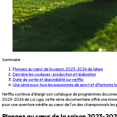
Sommaire
Plongez au cœur de la saison 2023-2024 de laliga
Derrière les coulisses : production et réalisation
Date de sortie et disponibilité sur netflix
Une série pour tous les passionnés de sport et d’histoires 
Netflix continue d'élargir son catalogue de programmes document
2023-2024 de La Liga, cette série documentaire offre une immers
pour une aventure inédite au cœur de l'un des championnats les
Plongez au cœur de la saison 2023-202