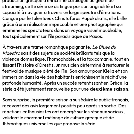
production grecque à enrichir le catalogue du géant du
streaming, cette série se distingue par son originalité et sa
capacité à naviguer à travers un large spectre d'émotions.
Conçue par le talentueux Christoforos Papakaliatis, elle brille
grâce à une réalisation impeccable et une photographie qui
emmène les spectateurs dans un voyage visuel inoubliable,
tout spécialement sur l'île paradisiaque de Paxos.
À travers une trame romantique poignante,
Le Blues du
Maestro
saisit des sujets de société brûlants tels que la
violence domestique, l'homophobie, et la toxicomanie, tout en
tissant l'histoire d'Orestis, un musicien déterminé à restaurer le
festival de musique d'été de l'île. Son amour pour Klelia et son
immersion dans la vie des habitants enrichissent le récit d'une
profonde humanité. Après un succès retentissant en Grèce, la
série a été justement renouvelée pour une
deuxième saison
.
Sans surprise, la première saison a su séduire le public français,
recevant des avis largement positifs peu après sa sortie. Des
réactions enthousiastes ont émergé sur les réseaux sociaux,
validant le charmant mélange de culture grecque et de
thématiques universelles que propose la série.