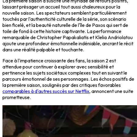
La première saison a suscité une myriade de retours positifs,
laissant présager un accueil tout aussi chaleureux pour la
nouvelle saison. Les spectateurs semblent particulièrement
touchés par l'authenticité culturelle de la série, son scénario
bien ficelé, et la beauté naturelle de l'île de Paxos qui sert de
toile de fond à cette histoire captivante. La performance
remarquable de Christopher Papakaliatis et Klelia Andriolatou
ajoute une profondeur émotionnelle indéniable, ancrant le récit
dans une réalité palpable et touchante.
Face à l'impatience croissante des fans, la saison 2 est
attendue pour continuer à explorer avec sensibilité et
pertinence les sujets sociétaux complexes tout en suivant le
parcours émotionnel de ses personnages. Les échos positifs de
la première saison, soulignés par des critiques favorables
comparables à d'autres succès sur Netflix
, annoncent une suite
prometteuse.