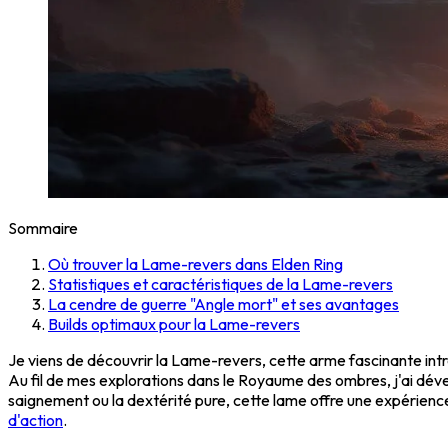
Sommaire
Où trouver la Lame-revers dans Elden Ring
Statistiques et caractéristiques de la Lame-revers
La cendre de guerre "Angle mort" et ses avantages
Builds optimaux pour la Lame-revers
Je viens de découvrir la Lame-revers, cette arme fascinante in
Au fil de mes explorations dans le Royaume des ombres, j'ai dév
saignement ou la dextérité pure, cette lame offre une expérien
d'action
.