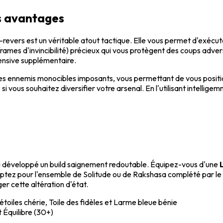
es avantages
revers est un véritable atout tactique. Elle vous permet d'exécu
rames d'invincibilité) précieux qui vous protègent des coups adve
ensive supplémentaire.
les ennemis monocibles imposants, vous permettant de vous positio
i vous souhaitez diversifier votre arsenal. En l'utilisant intelli
j'ai développé un build saignement redoutable. Équipez-vous d'une
ptez pour l'ensemble de Solitude ou de Rakshasa complété par le 
r cette altération d'état.
oiles chérie, Toile des fidèles et Larme bleue bénie
t Équilibre (30+)