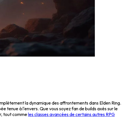
 complètement la dynamique des affrontements dans Elden Ring.
ée tenue à l'envers. Que vous soyez fan de builds axés sur le
er, tout comme
les classes avancées de certains autres RPG