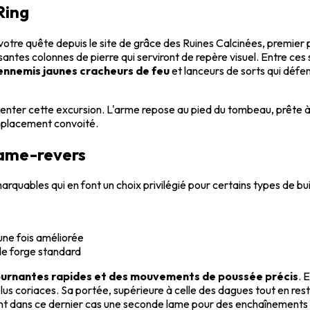
Ring
tre quête depuis le site de grâce des Ruines Calcinées, premier 
osantes colonnes de pierre qui serviront de repère visuel. Entre ce
 ennemis jaunes cracheurs de feu
et lanceurs de sorts qui défe
tenter cette excursion. L'arme repose au pied du tombeau, prête à
emplacement convoité.
Lame-revers
quables qui en font un choix privilégié pour certains types de buil
une fois améliorée
de forge standard
ournantes rapides et des mouvements de poussée précis
. 
 coriaces. Sa portée, supérieure à celle des dagues tout en restan
ant dans ce dernier cas une seconde lame pour des enchaînements