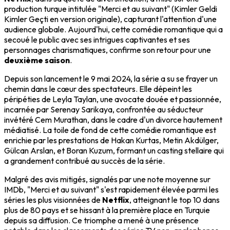
production turque intitulée "Merci et au suivant" (Kimler Geldi
Kimler Geçti en version originale), capturant l'attention d'une
audience globale. Aujourd'hui, cette comédie romantique qui a
secoué le public avec ses intrigues captivantes et ses
personnages charismatiques, confirme son retour pour une
deuxième saison
.
Depuis son lancement le 9 mai 2024, la série a su se frayer un
chemin dans le cœur des spectateurs. Elle dépeint les
péripéties de Leyla Taylan, une avocate douée et passionnée,
incarnée par Serenay Sarikaya, confrontée au séducteur
invétéré Cem Murathan, dans le cadre d'un divorce hautement
médiatisé. La toile de fond de cette comédie romantique est
enrichie par les prestations de Hakan Kurtas, Metin Akdülger,
Gülcan Arslan, et Boran Kuzum, formant un casting stellaire qui
a grandement contribué au succès de la série.
Malgré des avis mitigés, signalés par une note moyenne sur
IMDb, "Merci et au suivant" s'est rapidement élevée parmi les
séries les plus visionnées de
Netflix
, atteignant le top 10 dans
plus de 80 pays et se hissant à la première place en Turquie
depuis sa diffusion. Ce triomphe a mené à une présence