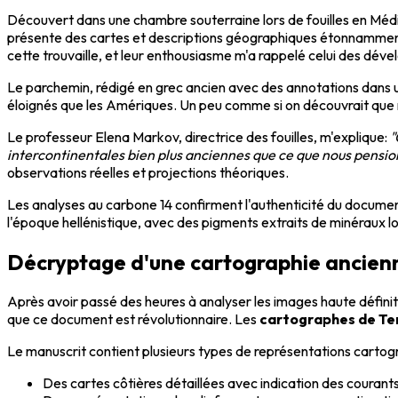
Découvert dans une chambre souterraine lors de fouilles en Médi
présente des cartes et descriptions géographiques étonnamment 
cette trouvaille, et leur enthousiasme m'a rappelé celui des dév
Le parchemin, rédigé en grec ancien avec des annotations dans un
éloignés que les Amériques. Un peu comme si on découvrait que 
Le professeur Elena Markov, directrice des fouilles, m'explique:
"
intercontinentales bien plus anciennes que ce que nous pensio
observations réelles et projections théoriques.
Les analyses au carbone 14 confirment l'authenticité du documen
l'époque hellénistique, avec des pigments extraits de minéraux l
Décryptage d'une cartographie ancienn
Après avoir passé des heures à analyser les images haute défini
que ce document est révolutionnaire. Les
cartographes de Te
Le manuscrit contient plusieurs types de représentations cartog
Des cartes côtières détaillées avec indication des courant