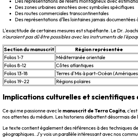
Des représentations de reliefs montagneux avec estimatio
Des zones urbaines annotées avec symboles spécifiques
Des routes commerciales transcontinentales
Des représentations d'îles lointaines jamais documentées
L'exactitude de certaines mesures est stupéfiante. Le Dr. Joachim 
n'auraient pas dû être possibles avec les instruments de l'ép
Section du manuscrit
Région représentée
Folios 1-7
Méditerranée orientale
Folios 8-12
Côtes atlantiques
Folios 13-18
Terres d'Mis à part-Océan (Amériques
Folios 19-22
Régions polaires
Implications culturelles et scientifiqu
Ce qui me passionne avec le
manuscrit de Terra Cogita
, c'es
nos attentes du médium. Les historiens débattent désormais de
Le texte contient également des références à des techniques de
géographiques. J'y vois un parallèle intéressant avec nos commu