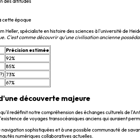
n des altitudes
 à cette époque
Heller, spécialiste en histoire des sciences à l'université de Heid
oque. C'est comme découvrir qu'une civilisation ancienne posséd
Précision estimée
92%
85%
?)
73%
67%
es d'une découverte majeure
t qu'il redéfinit notre compréhension des échanges culturels de l'
 l'existence de voyages transocéaniques anciens qui auraient pe
 navigation sophistiquées et à une possible communauté de savan
nautés numériques collaboratives actuelles.