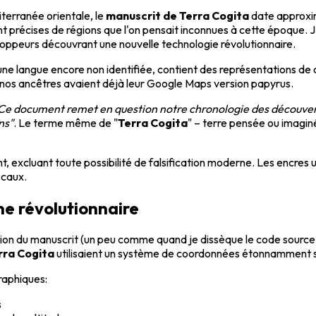
terranée orientale, le
manuscrit de Terra Cogita
date approxima
précises de régions que l'on pensait inconnues à cette époque. J
eloppeurs découvrant une nouvelle technologie révolutionnaire.
e langue encore non identifiée, contient des représentations de cô
nos ancêtres avaient déjà leur Google Maps version papyrus.
Ce document remet en question notre chronologie des découve
ns"
. Le terme même de "
Terra Cogita
" – terre pensée ou imagi
t, excluant toute possibilité de falsification moderne. Les encre
ocaux.
e révolutionnaire
tion du manuscrit (un peu comme quand je dissèque le code source
rra Cogita
utilisaient un système de coordonnées étonnamment s
raphiques:
s