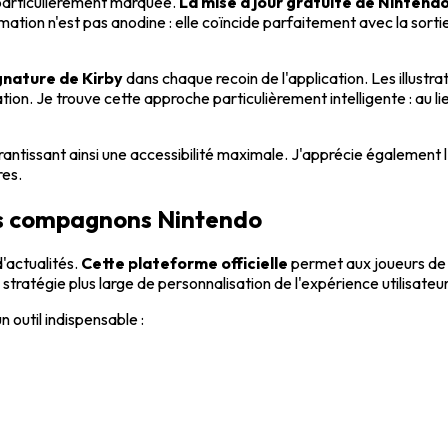
 particulièrement marquée.
La mise à jour gratuite de Nintendo
ation n'est pas anodine : elle coïncide parfaitement avec la sortie
ignature de Kirby
dans chaque recoin de l'application. Les illus
on. Je trouve cette approche particulièrement intelligente : au l
rantissant ainsi une accessibilité maximale. J'apprécie également l'a
res.
ons compagnons Nintendo
'actualités.
Cette plateforme officielle
permet aux joueurs de
ratégie plus large de personnalisation de l'expérience utilisateur
n outil indispensable :