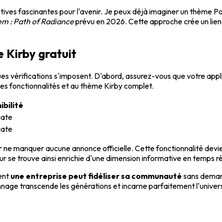
ives fascinantes pour l'avenir. Je peux déjà imaginer un thème
em : Path of Radiance
prévu en 2026. Cette approche crée un lien 
 Kirby gratuit
ues vérifications s'imposent. D'abord, assurez-vous que votre appli
lles fonctionnalités et au thème Kirby complet.
ibilité
ate
ate
 ne manquer aucune annonce officielle. Cette fonctionnalité devien
ur se trouve ainsi enrichie d'une dimension informative en temps ré
ment
une entreprise peut fidéliser sa communauté
sans demand
age transcende les générations et incarne parfaitement l'univers 