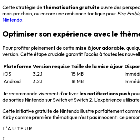
Cette stratégie de
thématisation gratuite
ouvre des perspect
mois prochain, ou encore une ambiance tactique pour
Fire Embl
Nintendo
.
Optimiser son expérience avec le thème
Pour profiter pleinement de cette
mise à jour adorable
, quelq
version. Cette étape cruciale garantit l'accès à toutes les nouve
Plateforme
Version requise
Taille de la mise à jour
Dispon
iOS
3.2.1
15 MB
Immédi
Android
3.2.1
18 MB
Immédi
Je recommande vivement d'activer
les notifications push
pour
de sorties Nintendo sur Switch et Switch 2. L'expérience utilisate
Cette initiative gratuite de Nintendo illustre parfaitement com
Kirby comme première thématique n'est pas innocent : ce personn
L'AUTEUR
E