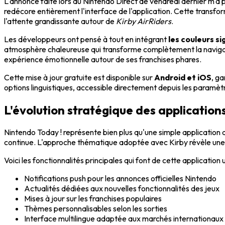
L'annonce faite lors du Nintendo Direct de vendredi dernier m'a
redécore entièrement l'interface de l'application. Cette transform
l'attente grandissante autour de
Kirby AirRiders
.
Les développeurs ont pensé à tout en intégrant
les couleurs s
atmosphère chaleureuse qui transforme complètement la navigati
expérience émotionnelle autour de ses franchises phares.
Cette mise à jour gratuite est disponible sur
Android et iOS
, ga
options linguistiques, accessible directement depuis les paramèt
L'évolution stratégique des applicati
Nintendo Today ! représente bien plus qu'une simple application d
continue. L'approche thématique adoptée avec Kirby révèle une st
Voici les fonctionnalités principales qui font de cette application u
Notifications push pour les annonces officielles Nintendo
Actualités dédiées aux nouvelles fonctionnalités des jeux
Mises à jour sur les franchises populaires
Thèmes personnalisables selon les sorties
Interface multilingue adaptée aux marchés internationaux