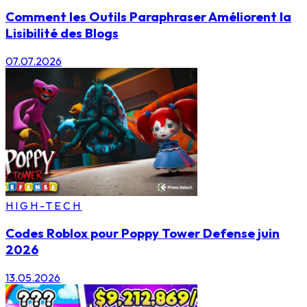
Comment les Outils Paraphraser Améliorent la
Lisibilité des Blogs
07.07.2026
HIGH-TECH
Codes Roblox pour Poppy Tower Defense juin
2026
13.05.2026