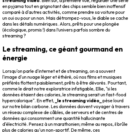
streaming vidéo
. Bien sûr, à première vue, regarder une série
en pyjama tout en grignotant des chips semble bien inoffensif
comparé à d'autres activités, comme prendre sa voiture pour
un oui ou pour un non. Mais détrompez-vous, le diable se cache
dans les détails numériques. Alors, prêts pour une plongée
(écologique, promis !) dans l’univers parfois sombre du
streaming ?
Le streaming, ce géant gourmand en
énergie
Lorsqu'on parle d'internet et de streaming, on a souvent
l'image d'un nuage léger et éthéré, où nos films et musiques
préférés flottent paisiblement, prêts à être dévorés. Pourtant,
comme le dirait notre exploratrice infatigable, Ellie, "si les
données étaient des calories, le streaming serait un fast-food
hypercalorique". En effet,
_le streaming vidéo_
pèse lourd
sur notre bilan carbone. Les données doivent voyager à travers
un réseau complexe de câbles, de serveurs et de centres de
données qui consomment une quantité hallucinante
d'électricité. Pensez à un marathonien; même au repos, il brûle
plus de calories qu'un non-sportif. De même, ces