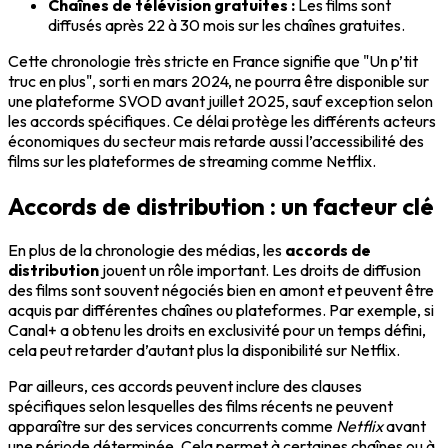
Chaînes de télévision gratuites :
Les films sont
diffusés après 22 à 30 mois sur les chaînes gratuites.
Cette chronologie très stricte en France signifie que "Un p’tit
truc en plus", sorti en mars 2024, ne pourra être disponible sur
une plateforme SVOD avant juillet 2025, sauf exception selon
les accords spécifiques. Ce délai protège les différents acteurs
économiques du secteur mais retarde aussi l’accessibilité des
films sur les plateformes de streaming comme Netflix.
Accords de distribution : un facteur clé
En plus de la chronologie des médias, les
accords de
distribution
jouent un rôle important. Les droits de diffusion
des films sont souvent négociés bien en amont et peuvent être
acquis par différentes chaînes ou plateformes. Par exemple, si
Canal+ a obtenu les droits en exclusivité pour un temps défini,
cela peut retarder d’autant plus la disponibilité sur Netflix.
Par ailleurs, ces accords peuvent inclure des clauses
spécifiques selon lesquelles des films récents ne peuvent
apparaître sur des services concurrents comme
Netflix
avant
une période déterminée. Cela permet à certaines chaînes ou à