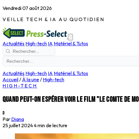
Vendredi 07 août 2026
VEILLE TECH & IA AU QUOTIDIEN
Actualités
High-tech
IA
Matériel & Tutos
Actualités
High-tech
IA
Matériel & Tutos
Accueil
/
À la une
/
High-tech
HIGH-TECH
Quand peut-on espérer voir le film "Le Comte de M
D
Par
Diana
25 juillet 2024
4 min de lecture