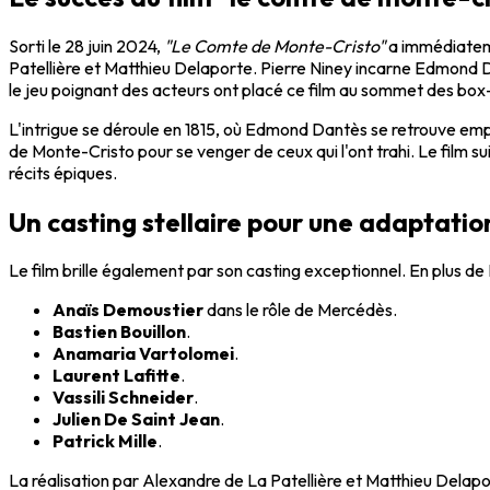
Sorti le 28 juin 2024,
"Le Comte de Monte-Cristo"
a immédiateme
Patellière et Matthieu Delaporte. Pierre Niney incarne Edmond 
le jeu poignant des acteurs ont placé ce film au sommet des box-
L'intrigue se déroule en 1815, où Edmond Dantès se retrouve emp
de Monte-Cristo pour se venger de ceux qui l'ont trahi. Le film 
récits épiques.
Un casting stellaire pour une adaptatio
Le film brille également par son casting exceptionnel. En plus de
Anaïs Demoustier
dans le rôle de Mercédès.
Bastien Bouillon
.
Anamaria Vartolomei
.
Laurent Lafitte
.
Vassili Schneider
.
Julien De Saint Jean
.
Patrick Mille
.
La réalisation par Alexandre de La Patellière et Matthieu Delap