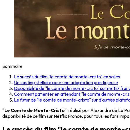
Sommaire
Le succès du film "le comte de monte-cristo" en salles
Un casting stellaire pour une adaptation prestigieuse
Disponibilité de "le comte de monte-cristo" sur netflix fran
Comment patienter en attendant "le comte de monte-cristo
Le futur de "le comte de monte-cristo" sur d'autres plate
"Le Comte de Monte-Cristo"
, réalisé par Alexandre de La Pa
disponibilité de ce film sur Netflix France, pour tous les fans im
Le succès du film "le comte de monte-cr