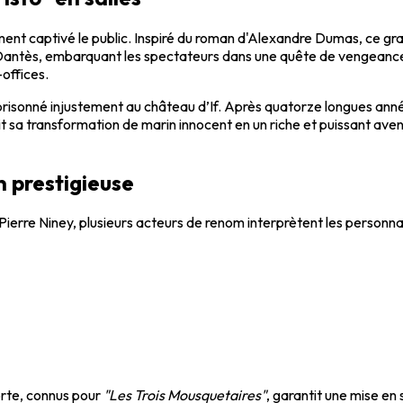
nt captivé le public. Inspiré du roman d'Alexandre Dumas, ce gr
Dantès, embarquant les spectateurs dans une quête de vengeance 
offices.
risonné injustement au château d’If. Après quatorze longues année
suit sa transformation de marin innocent en un riche et puissant a
n prestigieuse
 Pierre Niney, plusieurs acteurs de renom interprètent les personn
orte, connus pour
"Les Trois Mousquetaires"
, garantit une mise en