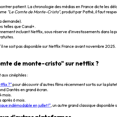
e montrer patient. La chronologie des médias en France dicte les dé
omme
"Le Comte de Monte-Cristo"
, produit par Pathé, il faut resp
 la demande).
es telles que Canal+.
onnement incluant Netflix, sous réserve d’investissements dans la
ratuites.
e qu'il ne soit pas disponible sur Netflix France avant novembre 2
te de monte-cristo" sur netflix ?
 aux cinéphiles :
tflix ?"
pour découvrir d'autres films récemment sortis sur la plat
ond Dantès en grand écran.
4 mois.
s après 6 mois.
ique indémodable en juillet !"
, un autre grand classique disponible 
 sur d'autres plateformes