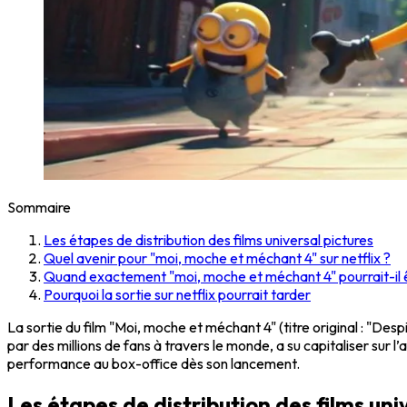
Sommaire
Les étapes de distribution des films universal pictures
Quel avenir pour "moi, moche et méchant 4" sur netflix ?
Quand exactement "moi, moche et méchant 4" pourrait-il êt
Pourquoi la sortie sur netflix pourrait tarder
La sortie du film "Moi, moche et méchant 4" (titre original : "Desp
par des millions de fans à travers le monde, a su capitaliser sur l’
performance au box-office dès son lancement.
Les étapes de distribution des films uni