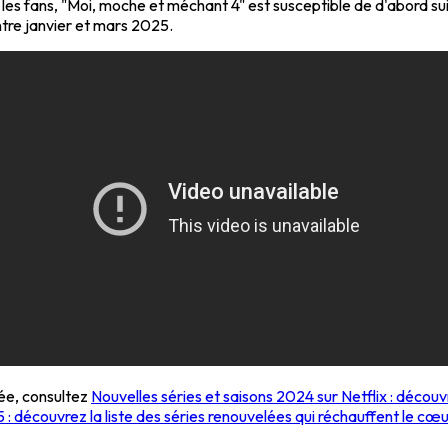
 les fans, "Moi, moche et méchant 4" est susceptible de d'abord sui
entre janvier et mars 2025.
née, consultez
Nouvelles séries et saisons 2024 sur Netflix : décou
: découvrez la liste des séries renouvelées qui réchauffent le cœu