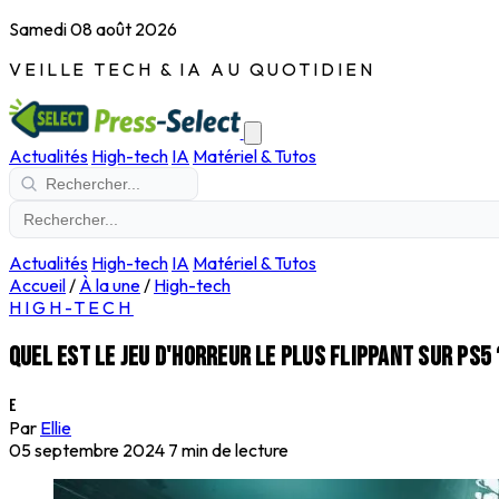
Samedi 08 août 2026
VEILLE TECH & IA AU QUOTIDIEN
Actualités
High-tech
IA
Matériel & Tutos
Actualités
High-tech
IA
Matériel & Tutos
Accueil
/
À la une
/
High-tech
HIGH-TECH
Quel est le jeu d'horreur le plus flippant sur PS5 
E
Par
Ellie
05 septembre 2024
7 min de lecture