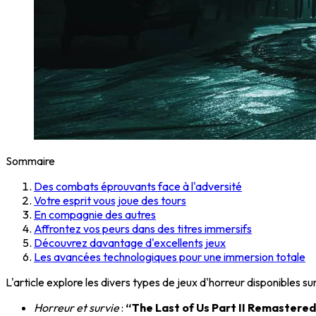
Sommaire
Des combats éprouvants face à l'adversité
Votre esprit vous joue des tours
En compagnie des autres
Affrontez vos peurs dans des titres immersifs
Découvrez davantage d'excellents jeux
Les avancées technologiques pour une immersion totale
L'article explore les divers types de jeux d'horreur disponibles s
Horreur et survie
:
“The Last of Us Part II Remastere