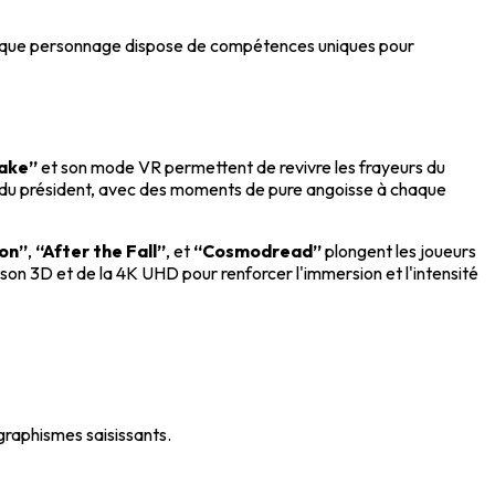
 Chaque personnage dispose de compétences uniques pour
make”
et son mode VR permettent de revivre les frayeurs du
e du président, avec des moments de pure angoisse à chaque
ion”
,
“After the Fall”
, et
“Cosmodread”
plongent les joueurs
son 3D et de la 4K UHD pour renforcer l'immersion et l'intensité
raphismes saisissants.