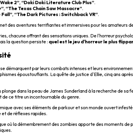
 Wake 2”
,
“Doki Doki Literature Club Plus”
.
y”
,
“The Texas Chain Saw Massacre”
.
 Fall”
,
“The Dark Pictures : Switchback VR”
.
met des aventures terrifiantes et immersives pour les amateurs de
es, chacune offrant des sensations uniques. De l'horreur psychologi
Mais la question persiste :
quel est le jeu d'horreur le plus flippa
sité
res se démarquent par leurs combats intenses et leurs environneme
phismes époustouflants. La quête de justice d'Ellie, cinq ans apr
us plonge dans la peau de James Sunderland à la recherche de sa 
de ce titre un incontournable du genre.
ique avec ses éléments de parkour et son monde ouvert infesté d
e et de réflexes rapides.
ue où la démembrement des zombies apporte des moments de pure a
iques.