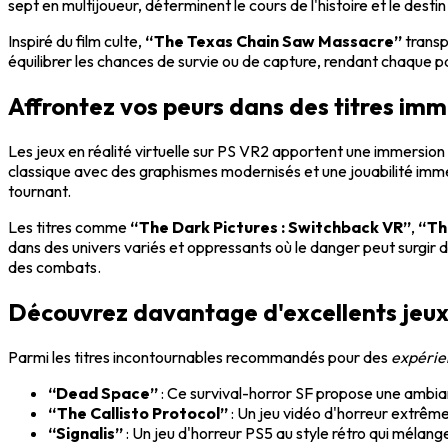
sept en multijoueur, déterminent le cours de l'histoire et le dest
Inspiré du film culte,
“The Texas Chain Saw Massacre”
transp
équilibrer les chances de survie ou de capture, rendant chaque pa
Affrontez vos peurs dans des titres imm
Les jeux en réalité virtuelle sur PS VR2 apportent une immersion
classique avec des graphismes modernisés et une jouabilité imme
tournant.
Les titres comme
“The Dark Pictures : Switchback VR”
,
“Th
dans des univers variés et oppressants où le danger peut surgir 
des combats.
Découvrez davantage d'excellents jeu
Parmi les titres incontournables recommandés pour des
expérie
“Dead Space”
: Ce survival-horror SF propose une ambi
“The Callisto Protocol”
: Un jeu vidéo d'horreur extrême
“Signalis”
: Un jeu d'horreur PS5 au style rétro qui mélange