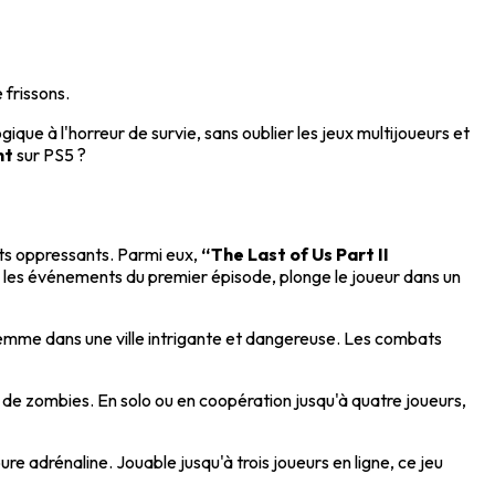
 frissons.
que à l'horreur de survie, sans oublier les jeux multijoueurs et
nt
sur PS5 ?
nts oppressants. Parmi eux,
“The Last of Us Part II
ès les événements du premier épisode, plonge le joueur dans un
femme dans une ville intrigante et dangereuse. Les combats
e zombies. En solo ou en coopération jusqu'à quatre joueurs,
drénaline. Jouable jusqu'à trois joueurs en ligne, ce jeu