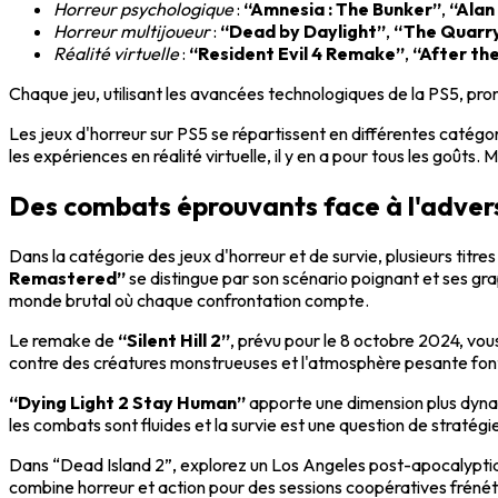
Horreur psychologique
:
“Amnesia : The Bunker”
,
“Alan
Horreur multijoueur
:
“Dead by Daylight”
,
“The Quarr
Réalité virtuelle
:
“Resident Evil 4 Remake”
,
“After the
Chaque jeu, utilisant les avancées technologiques de la PS5, pro
Les jeux d'horreur sur PS5 se répartissent en différentes catégori
les expériences en réalité virtuelle, il y en a pour tous les goûts. 
Des combats éprouvants face à l'adver
Dans la catégorie des jeux d'horreur et de survie, plusieurs tit
Remastered”
se distingue par son scénario poignant et ses gra
monde brutal où chaque confrontation compte.
Le remake de
“Silent Hill 2”
, prévu pour le 8 octobre 2024, vo
contre des créatures monstrueuses et l'atmosphère pesante font 
“Dying Light 2 Stay Human”
apporte une dimension plus dynam
les combats sont fluides et la survie est une question de stratégi
Dans “Dead Island 2”, explorez un Los Angeles post-apocalyptiq
combine horreur et action pour des sessions coopératives frénét