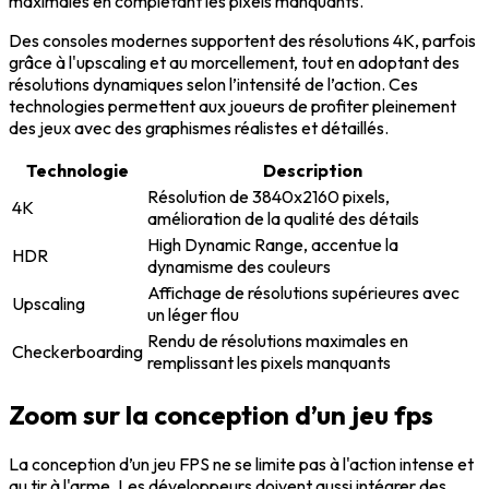
maximales en complétant les pixels manquants.
Des consoles modernes supportent des résolutions 4K, parfois
grâce à l'upscaling et au morcellement, tout en adoptant des
résolutions dynamiques selon l’intensité de l’action. Ces
technologies permettent aux joueurs de profiter pleinement
des
jeux
avec des graphismes réalistes et détaillés.
Technologie
Description
Résolution de 3840x2160 pixels,
4K
amélioration de la qualité des détails
High Dynamic Range, accentue la
HDR
dynamisme des couleurs
Affichage de résolutions supérieures avec
Upscaling
un léger flou
Rendu de résolutions maximales en
Checkerboarding
remplissant les pixels manquants
Zoom sur la conception d’un jeu fps
La conception d’un jeu FPS ne se limite pas à l'
action
intense et
au tir à l'arme. Les développeurs doivent aussi intégrer
des