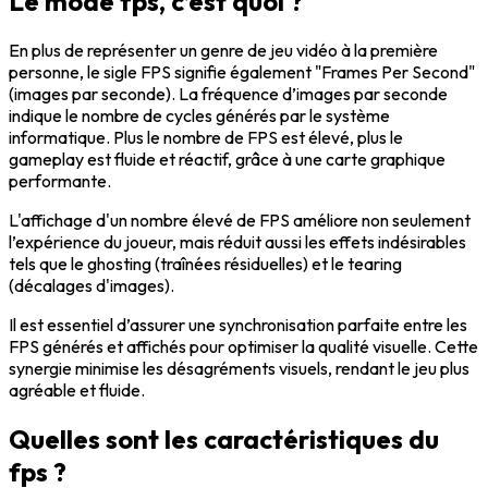
Le mode fps, c’est quoi ?
En plus de représenter un genre de jeu vidéo à la première
personne, le sigle
FPS
signifie également "Frames Per Second"
(images par seconde).
La fréquence d’images par seconde
indique le nombre de cycles générés par le système
informatique. Plus le nombre de FPS est élevé, plus le
gameplay est fluide et réactif, grâce à une carte graphique
performante.
L'affichage d'un nombre élevé de FPS améliore non seulement
l’expérience
du joueur, mais réduit aussi les effets indésirables
tels que le ghosting (traînées résiduelles) et le tearing
(décalages d'images).
Il est essentiel d’assurer une
synchronisation
parfaite entre les
FPS générés et affichés pour optimiser la qualité visuelle. Cette
synergie minimise les désagréments visuels, rendant le jeu plus
agréable et fluide.
Quelles sont les caractéristiques du
fps ?