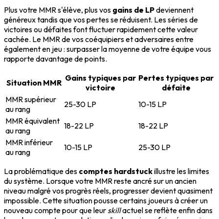
Plus votre MMR s'élève, plus vos
gains de LP
deviennent
généreux tandis que vos pertes se réduisent. Les séries de
victoires ou défaites font fluctuer rapidement cette valeur
cachée. Le MMR de vos coéquipiers et adversaires entre
également en jeu : surpasser la moyenne de votre équipe vous
rapporte davantage de points.
Gains typiques par
Pertes typiques par
Situation MMR
victoire
défaite
MMR supérieur
25-30 LP
10-15 LP
au rang
MMR équivalent
18-22 LP
18-22 LP
au rang
MMR inférieur
10-15 LP
25-30 LP
au rang
La problématique des
comptes hardstuck
illustre les limites
du système. Lorsque votre MMR reste ancré sur un ancien
niveau malgré vos progrès réels, progresser devient quasiment
impossible. Cette situation pousse certains joueurs à créer un
nouveau compte pour que leur
skill
actuel se reflète enfin dans