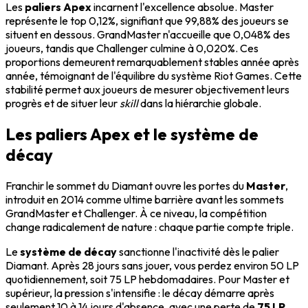
Les
paliers Apex
incarnent l'excellence absolue. Master
représente le top 0,12%, signifiant que 99,88% des joueurs se
situent en dessous. GrandMaster n'accueille que 0,048% des
joueurs, tandis que Challenger culmine à 0,020%. Ces
proportions demeurent remarquablement stables année après
année, témoignant de l'équilibre du système Riot Games. Cette
stabilité permet aux joueurs de mesurer objectivement leurs
progrès et de situer leur
skill
dans la hiérarchie globale.
Les paliers Apex et le système de
décay
Franchir le sommet du Diamant ouvre les portes du
Master
,
introduit en 2014 comme ultime barrière avant les sommets
GrandMaster et Challenger. À ce niveau, la compétition
change radicalement de nature : chaque partie compte triple.
Le
système de décay
sanctionne l'inactivité dès le palier
Diamant. Après 28 jours sans jouer, vous perdez environ 50 LP
quotidiennement, soit 75 LP hebdomadaires. Pour Master et
supérieur, la pression s'intensifie : le décay démarre après
seulement 10 à 14 jours d'absence, avec une perte de
75 LP