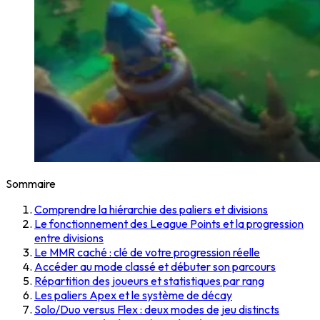
Sommaire
Comprendre la hiérarchie des paliers et divisions
Le fonctionnement des League Points et la progression
entre divisions
Le MMR caché : clé de votre progression réelle
Accéder au mode classé et débuter son parcours
Répartition des joueurs et statistiques par rang
Les paliers Apex et le système de décay
Solo/Duo versus Flex : deux modes de jeu distincts