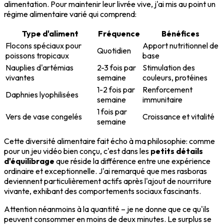
alimentation. Pour maintenir leur livrée vive, j'ai mis au point un
régime alimentaire varié qui comprend:
Type d'aliment
Fréquence
Bénéfices
Flocons spéciaux pour
Apport nutritionnel de
Quotidien
poissons tropicaux
base
Nauplies d'artémias
2-3 fois par
Stimulation des
vivantes
semaine
couleurs, protéines
1-2 fois par
Renforcement
Daphnies lyophilisées
semaine
immunitaire
1 fois par
Vers de vase congelés
Croissance et vitalité
semaine
Cette diversité alimentaire fait écho à ma philosophie: comme
pour un jeu vidéo bien conçu, c'est dans les
petits détails
d'équilibrage
que réside la différence entre une expérience
ordinaire et exceptionnelle. J'ai remarqué que mes rasboras
deviennent particulièrement actifs après l'ajout de nourriture
vivante, exhibant des comportements sociaux fascinants.
Attention néanmoins à la quantité – je ne donne que ce qu'ils
peuvent consommer en moins de deux minutes. Le surplus se