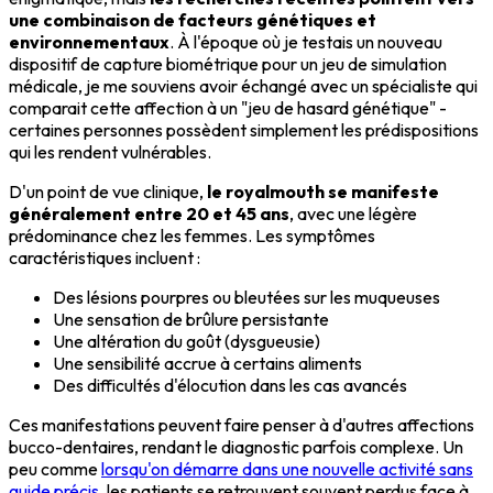
une combinaison de facteurs génétiques et
environnementaux
. À l'époque où je testais un nouveau
dispositif de capture biométrique pour un jeu de simulation
médicale, je me souviens avoir échangé avec un spécialiste qui
comparait cette affection à un "jeu de hasard génétique" -
certaines personnes possèdent simplement les prédispositions
qui les rendent vulnérables.
D'un point de vue clinique,
le royalmouth se manifeste
généralement entre 20 et 45 ans
, avec une légère
prédominance chez les femmes. Les symptômes
caractéristiques incluent :
Des lésions pourpres ou bleutées sur les muqueuses
Une sensation de brûlure persistante
Une altération du goût (dysgueusie)
Une sensibilité accrue à certains aliments
Des difficultés d'élocution dans les cas avancés
Ces manifestations peuvent faire penser à d'autres affections
bucco-dentaires, rendant le diagnostic parfois complexe. Un
peu comme
lorsqu'on démarre dans une nouvelle activité sans
guide précis
, les patients se retrouvent souvent perdus face à