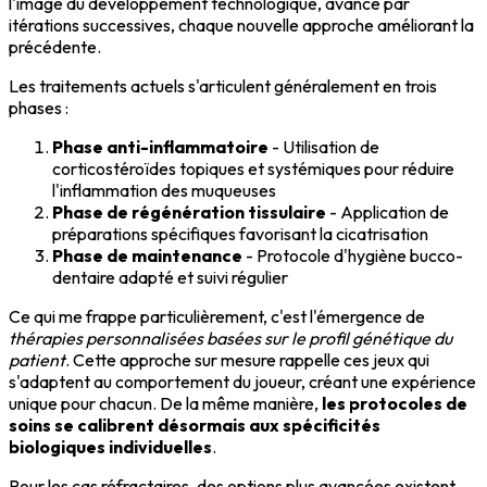
l'image du développement technologique, avance par
itérations successives, chaque nouvelle approche améliorant la
précédente.
Les traitements actuels s'articulent généralement en trois
phases :
Phase anti-inflammatoire
- Utilisation de
corticostéroïdes topiques et systémiques pour réduire
l'inflammation des muqueuses
Phase de régénération tissulaire
- Application de
préparations spécifiques favorisant la cicatrisation
Phase de maintenance
- Protocole d'hygiène bucco-
dentaire adapté et suivi régulier
Ce qui me frappe particulièrement, c'est l'émergence de
thérapies personnalisées basées sur le profil génétique du
patient
. Cette approche sur mesure rappelle ces jeux qui
s'adaptent au comportement du joueur, créant une expérience
unique pour chacun. De la même manière,
les protocoles de
soins se calibrent désormais aux spécificités
biologiques individuelles
.
Pour les cas réfractaires, des options plus avancées existent,