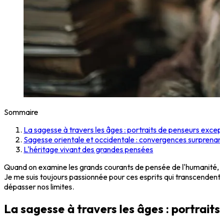
Sommaire
La sagesse à travers les âges : portraits de penseurs exce
Sagesse orientale et occidentale : convergences surprena
L'héritage vivant des grandes pensées
Quand on examine les grands courants de pensée de l'humanité, ce
Je me suis toujours passionnée pour ces esprits qui transcende
dépasser nos limites.
La sagesse à travers les âges : portrai