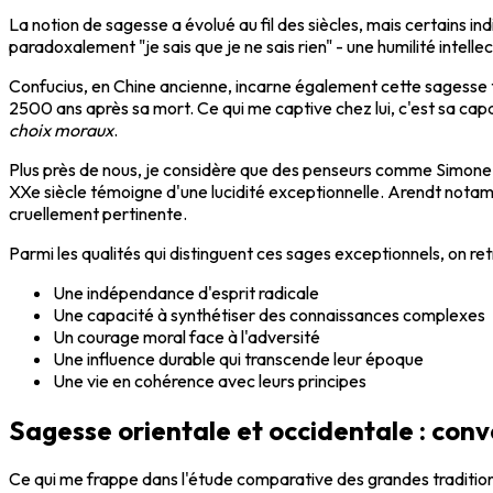
La notion de sagesse a évolué au fil des siècles, mais certains in
paradoxalement "je sais que je ne sais rien" - une humilité intell
Confucius, en Chine ancienne, incarne également cette sagesse t
2500 ans après sa mort. Ce qui me captive chez lui, c'est sa cap
choix moraux
.
Plus près de nous, je considère que des penseurs comme Simone W
XXe siècle témoigne d'une lucidité exceptionnelle. Arendt nota
cruellement pertinente.
Parmi les qualités qui distinguent ces sages exceptionnels, on r
Une indépendance d'esprit radicale
Une capacité à synthétiser des connaissances complexes
Un courage moral face à l'adversité
Une influence durable qui transcende leur époque
Une vie en cohérence avec leurs principes
Sagesse orientale et occidentale : con
Ce qui me frappe dans l'étude comparative des grandes tradition