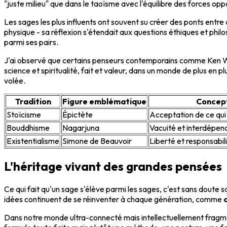
"juste milieu" que dans le taoïsme avec l'équilibre des forces 
Les sages les plus influents ont souvent su créer des ponts entr
physique - sa réflexion s'étendait aux questions éthiques et phi
parmi ses pairs.
J'ai observé que certains penseurs contemporains comme Ken Wilb
science et spiritualité, fait et valeur, dans un monde de plus en 
volée.
Tradition
Figure emblématique
Concept
Stoïcisme
Épictète
Acceptation de ce qui
Bouddhisme
Nagarjuna
Vacuité et interdépe
Existentialisme
Simone de Beauvoir
Liberté et responsabil
L'héritage vivant des grandes pensées
Ce qui fait qu'un sage s'élève parmi les sages, c'est sans doute 
idées continuent de se réinventer à chaque génération, comme
Dans notre monde ultra-connecté mais intellectuellement fragment