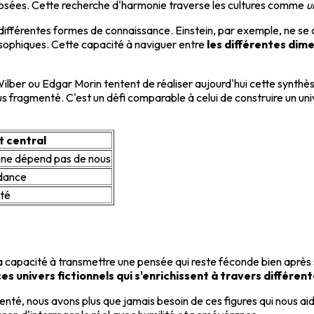
opposées. Cette recherche d'harmonie traverse les cultures comme
u
e différentes formes de connaissance. Einstein, par exemple, ne se
losophiques. Cette capacité à naviguer entre
les différentes dim
er ou Edgar Morin tentent de réaliser aujourd'hui cette synthèse
plus fragmenté. C'est un défi comparable à celui de construire un un
 central
 ne dépend pas de nous
ndance
ité
sa capacité à transmettre une pensée qui reste féconde bien après s
ces univers fictionnels qui s'enrichissent à travers différen
é, nous avons plus que jamais besoin de ces figures qui nous aiden