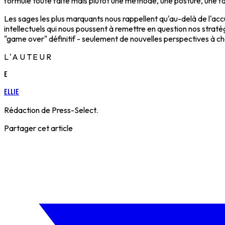
formule toute faite mais plutôt une méthode, une posture, une fa
Les sages les plus marquants nous rappellent qu'au-delà de l'a
intellectuels qui nous poussent à remettre en question nos stratég
"game over" définitif - seulement de nouvelles perspectives à ch
L'AUTEUR
E
Ellie
Rédaction de Press-Select.
Partager cet article