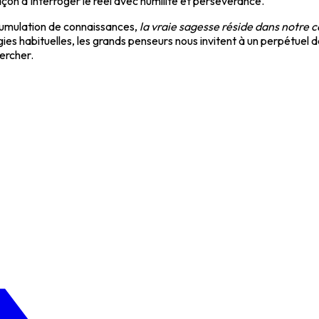
çon d'interroger le réel avec humilité et persévérance.
ccumulation de connaissances,
la vraie sagesse réside dans notre c
ies habituelles, les grands penseurs nous invitent à un perpétuel dé
ercher.