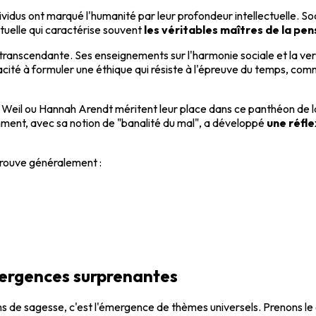
dividus ont marqué l'humanité par leur profondeur intellectuelle. So
ectuelle qui caractérise souvent
les véritables maîtres de la pe
ranscendante. Ses enseignements sur l'harmonie sociale et la vert
acité à formuler une éthique qui résiste à l'épreuve du temps, co
eil ou Hannah Arendt méritent leur place dans ce panthéon de la 
mment, avec sa notion de "banalité du mal", a développé
une réfle
etrouve généralement :
vergences surprenantes
s de sagesse, c'est l'émergence de thèmes universels. Prenons le