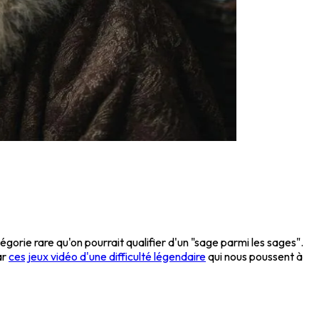
orie rare qu'on pourrait qualifier d'un "sage parmi les sages".
ar
ces jeux vidéo d'une difficulté légendaire
qui nous poussent à