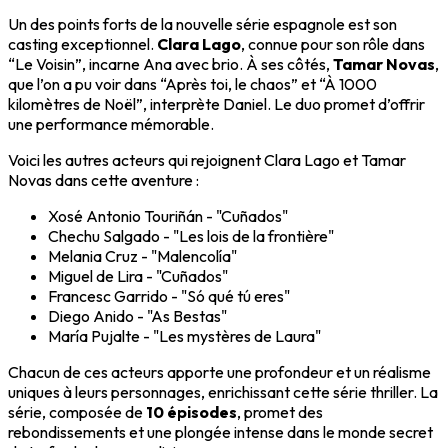
Un des points forts de la nouvelle série espagnole est son
casting exceptionnel.
Clara Lago
, connue pour son rôle dans
“Le Voisin”, incarne Ana avec brio. À ses côtés,
Tamar Novas
,
que l’on a pu voir dans “Après toi, le chaos” et “À 1000
kilomètres de Noël”, interprète Daniel. Le duo promet d’offrir
une performance mémorable.
Voici les autres acteurs qui rejoignent Clara Lago et Tamar
Novas dans cette aventure :
Xosé Antonio Touriñán - "Cuñados"
Chechu Salgado - "Les lois de la frontière"
Melania Cruz - "Malencolía"
Miguel de Lira - "Cuñados"
Francesc Garrido - "Só qué tú eres"
Diego Anido - "As Bestas"
María Pujalte - "Les mystères de Laura"
Chacun de ces acteurs apporte une profondeur et un réalisme
uniques à leurs personnages, enrichissant cette série thriller. La
série, composée de
10 épisodes
, promet des
rebondissements et une plongée intense dans le monde secret