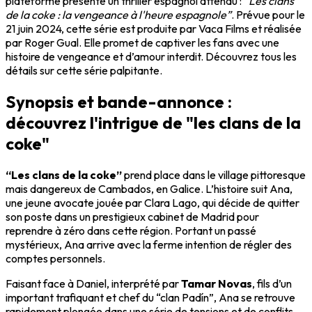
plateforme présente un thriller espagnol attendu :
“Les clans
de la coke : la vengeance à l'heure espagnole”
. Prévue pour le
21 juin 2024, cette série est produite par Vaca Films et réalisée
par Roger Gual. Elle promet de captiver les fans avec une
histoire de vengeance et d’amour interdit. Découvrez tous les
détails sur cette série palpitante.
Synopsis et bande-annonce :
découvrez l'intrigue de "les clans de la
coke"
“Les clans de la coke”
prend place dans le village pittoresque
mais dangereux de Cambados, en Galice. L’histoire suit Ana,
une jeune avocate jouée par Clara Lago, qui décide de quitter
son poste dans un prestigieux cabinet de Madrid pour
reprendre à zéro dans cette région. Portant un passé
mystérieux, Ana arrive avec la ferme intention de régler des
comptes personnels.
Faisant face à Daniel, interprété par
Tamar Novas
, fils d’un
important trafiquant et chef du “clan Padín”, Ana se retrouve
rapidement plongée dans une série de tensions et de conflits.