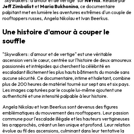
"Skywalkers : d'amour et de vertige" sur
Netflix
. Réalisé par
Jeff Zimbalist
et
Maria Bukhonina
, ce documentaire
palpitant met en lumière les aventures extrêmes d'un couple de
rooftoppers russes, Angela Nikolau et Ivan Beerkus.
Une histoire d'amour à couper le
souffle
"Skywalkers : d'amour et de vertige" est une véritable
ascension vers le cœur, centrée sur l'histoire de deux amoureux
passionnés et intrépides qui cherchent la célébrité en
escaladant illicitement les plus hauts bâtiments du monde sans
aucune sécurité. Ce documentaire, intime et haletant, combine
plus de 200 heures de matériel tourné sur sept ans et six pays.
Les images capturées par le couple lui-même ajoutent une
authenticité et une intensité palpable à leur histoire.
Angela Nikolau et Ivan Beerkus sont devenus des figures
emblématiques du mouvement des rooftoppers. Leur passion
commune pour l'escalade illégale et les hauteurs vertigineuses
les a rapprochés, créant un lien unique et profond. Leur relation
évolue au fil des ascensions, culminant dans leur tentative la