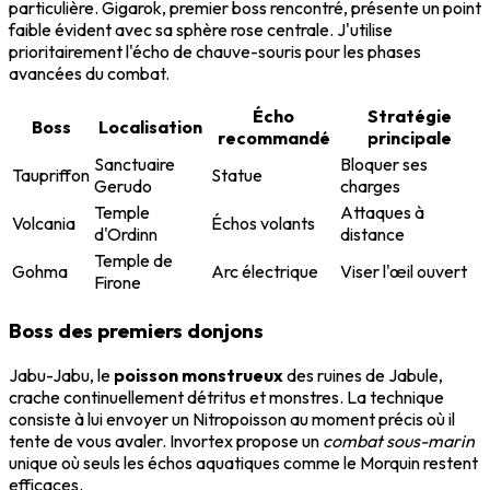
particulière. Gigarok, premier boss rencontré, présente un point
faible évident avec sa sphère rose centrale. J'utilise
prioritairement l'écho de chauve-souris pour les phases
avancées du combat.
Écho
Stratégie
Boss
Localisation
recommandé
principale
Sanctuaire
Bloquer ses
Taupriffon
Statue
Gerudo
charges
Temple
Attaques à
Volcania
Échos volants
d'Ordinn
distance
Temple de
Gohma
Arc électrique
Viser l'œil ouvert
Firone
Boss des premiers donjons
Jabu-Jabu, le
poisson monstrueux
des ruines de Jabule,
crache continuellement détritus et monstres. La technique
consiste à lui envoyer un Nitropoisson au moment précis où il
tente de vous avaler. Invortex propose un
combat sous-marin
unique où seuls les échos aquatiques comme le Morquin restent
efficaces.