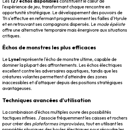
Les
127 échos disponibles
constituent le cœur de
l'expérience de jeu, transformant chaque rencontre en
opportunité stratégique. Le développement des pouvoirs de
Tri s'effectue en refermant progressivement les failles d'Hyrule
et en retrouvant ses compagnons dispersés. Le
mode épéiste
offre une alternative temporaire mais énergivore aux situations
critiques.
Échos de monstres les plus efficaces
Le
Lynel
représente l'écho de monstre ultime, capable de
dominer la plupart des affrontements. Les échos électriques
excellent contre les adversaires aquatiques, tandis que les
créatures volantes permettent d'atteindre des zones
inaccessibles et d'attaquer depuis des positions stratégiques
avantageuses.
Techniques avancées d'utilisation
La combinaison d'échos multiples ouvre des possibilités
tactiques infinies. J'associe fréquemment les caisses et rochers
pour créer des
plateformes improvisées
, tout en utilisant les
propriétés physiques des boules électriques pour résoudre les