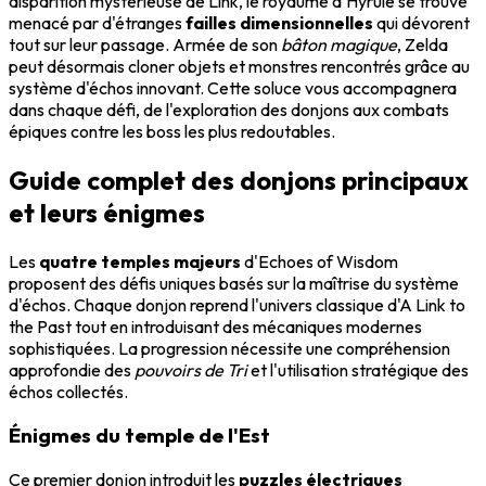
disparition mystérieuse de Link, le royaume d'Hyrule se trouve
menacé par d'étranges
failles dimensionnelles
qui dévorent
tout sur leur passage. Armée de son
bâton magique
, Zelda
peut désormais cloner objets et monstres rencontrés grâce au
système d'échos innovant. Cette soluce vous accompagnera
dans chaque défi, de l'exploration des donjons aux combats
épiques contre les boss les plus redoutables.
Guide complet des donjons principaux
et leurs énigmes
Les
quatre temples majeurs
d'Echoes of Wisdom
proposent des défis uniques basés sur la maîtrise du système
d'échos. Chaque donjon reprend l'univers classique d'A Link to
the Past tout en introduisant des mécaniques modernes
sophistiquées. La progression nécessite une compréhension
approfondie des
pouvoirs de Tri
et l'utilisation stratégique des
échos collectés.
Énigmes du temple de l'Est
Ce premier donjon introduit les
puzzles électriques