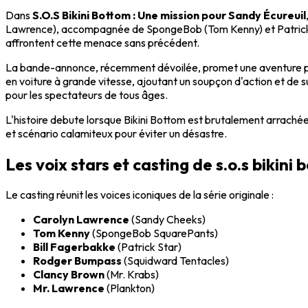
Dans
S.O.S Bikini Bottom : Une mission pour Sandy Écureuil
Lawrence), accompagnée de SpongeBob (Tom Kenny) et Patrick (Bil
affrontent cette menace sans précédent.
La bande-annonce, récemment dévoilée, promet une aventure pal
en voiture à grande vitesse, ajoutant un soupçon d'action et de
pour les spectateurs de tous âges.
L'histoire debute lorsque Bikini Bottom est brutalement arrachée 
et scénario calamiteux pour éviter un désastre.
Les voix stars et casting de s.o.s bikini
Le casting réunit les voices iconiques de la série originale :
Carolyn Lawrence
(Sandy Cheeks)
Tom Kenny
(SpongeBob SquarePants)
Bill Fagerbakke
(Patrick Star)
Rodger Bumpass
(Squidward Tentacles)
Clancy Brown
(Mr. Krabs)
Mr. Lawrence
(Plankton)