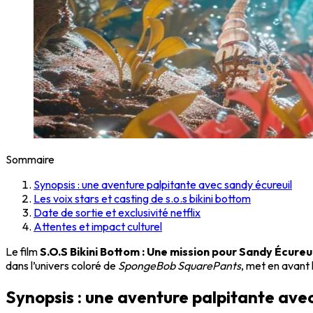
Sommaire
Synopsis : une aventure palpitante avec sandy écureuil
Les voix stars et casting de s.o.s bikini bottom
Date de sortie et exclusivité netflix
Attentes et impact culturel
Le film
S.O.S Bikini Bottom : Une mission pour Sandy Écureui
dans l’univers coloré de
SpongeBob SquarePants
, met en avant
Synopsis : une aventure palpitante avec