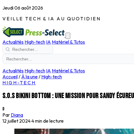
Jeudi 06 août 2026
VEILLE TECH & IA AU QUOTIDIEN
Actualités
High-tech
IA
Matériel & Tutos
Actualités
High-tech
IA
Matériel & Tutos
Accueil
/
À la une
/
High-tech
HIGH-TECH
S.O.S Bikini Bottom : une mission pour Sandy Écureu
D
Par
Diana
12 juillet 2024
4 min de lecture