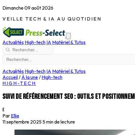
Dimanche 09 août 2026
VEILLE TECH & IA AU QUOTIDIEN
Actualités
High-tech
IA
Matériel & Tutos
Actualités
High-tech
IA
Matériel & Tutos
Accueil
/
À la une
/
High-tech
HIGH-TECH
Suivi de référencement SEO : outils et positionn
E
Par
Ellie
11 septembre 2025
5 min de lecture