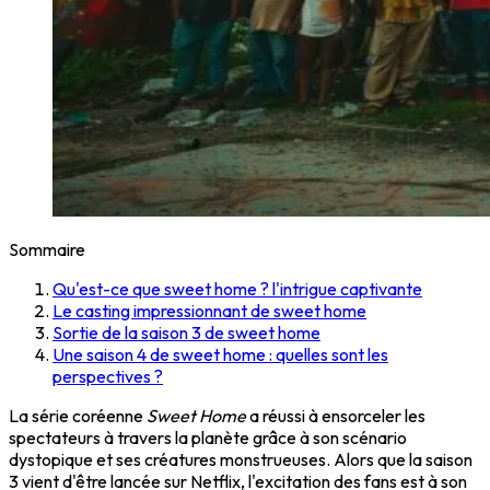
Sommaire
Qu'est-ce que sweet home ? l'intrigue captivante
Le casting impressionnant de sweet home
Sortie de la saison 3 de sweet home
Une saison 4 de sweet home : quelles sont les
perspectives ?
La série coréenne
Sweet Home
a réussi à ensorceler les
spectateurs à travers la planète grâce à son scénario
dystopique et ses créatures monstrueuses. Alors que la saison
3 vient d'être lancée sur Netflix, l'excitation des fans est à son