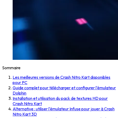
Sommaire
Les meilleures versions de Crash Nitro Kart disponibles
pour PC
Guide complet pour télécharger et configurer l'émulateur
Dolphin
Installation et utilisation du pack de textures HD pour
Crash Nitro Kart
Alternative : utiliser l'émulateur Infuse pour jouer à Crash
Nitro Kart 3D