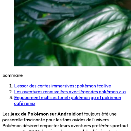
Sommaire
L'essor des cartes immersives : pokémon tcg live
Les aventures renouvelées avec légendes pokémon z-a
Engouement multisectoriel : pokémon go et pokémon
café remix
Les
jeux de Pokémon sur Android
ont toujours été une
passerelle fascinante pour les fans avides de l'univers
Pokémon désirant emporter leurs aventures préférées partout