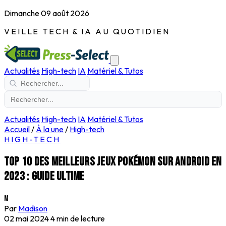
Dimanche 09 août 2026
VEILLE TECH & IA AU QUOTIDIEN
Actualités
High-tech
IA
Matériel & Tutos
Actualités
High-tech
IA
Matériel & Tutos
Accueil
/
À la une
/
High-tech
HIGH-TECH
Top 10 des meilleurs jeux Pokémon sur Android en
2023 : Guide ultime
M
Par
Madison
02 mai 2024
4 min de lecture