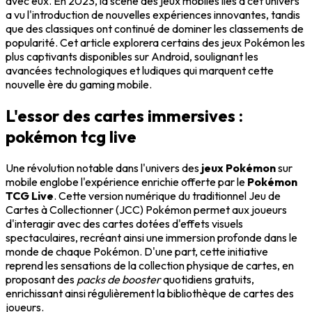
avec eux. En 2023, la scène des jeux mobiles liés à cet univers
a vu l'introduction de nouvelles expériences innovantes, tandis
que des classiques ont continué de dominer les classements de
popularité. Cet article explorera certains des jeux Pokémon les
plus captivants disponibles sur Android, soulignant les
avancées technologiques et ludiques qui marquent cette
nouvelle ère du gaming mobile.
L'essor des cartes immersives :
pokémon tcg live
Une révolution notable dans l'univers des
jeux Pokémon
sur
mobile englobe l'expérience enrichie offerte par le
Pokémon
TCG Live
. Cette version numérique du traditionnel Jeu de
Cartes à Collectionner (JCC) Pokémon permet aux joueurs
d'interagir avec des cartes dotées d'effets visuels
spectaculaires, recréant ainsi une immersion profonde dans le
monde de chaque Pokémon. D'une part, cette initiative
reprend les sensations de la collection physique de cartes, en
proposant des
packs de booster
quotidiens gratuits,
enrichissant ainsi régulièrement la bibliothèque de cartes des
joueurs.