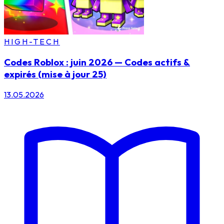
HIGH-TECH
Codes Roblox : juin 2026 — Codes actifs &
expirés (mise à jour 25)
13.05.2026