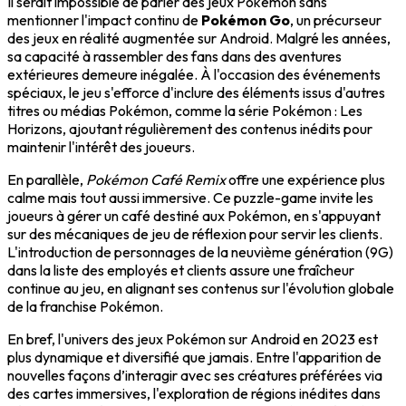
Il serait impossible de parler des jeux Pokémon sans
mentionner l'impact continu de
Pokémon Go
, un précurseur
des jeux en réalité augmentée sur Android. Malgré les années,
sa capacité à rassembler des fans dans des aventures
extérieures demeure inégalée. À l'occasion des événements
spéciaux, le jeu s'efforce d'inclure des éléments issus d'autres
titres ou médias Pokémon, comme la série Pokémon : Les
Horizons, ajoutant régulièrement des contenus inédits pour
maintenir l'intérêt des joueurs.
En parallèle,
Pokémon Café Remix
offre une expérience plus
calme mais tout aussi immersive. Ce puzzle-game invite les
joueurs à gérer un café destiné aux Pokémon, en s'appuyant
sur des mécaniques de jeu de réflexion pour servir les clients.
L'introduction de personnages de la neuvième génération (9G)
dans la liste des employés et clients assure une fraîcheur
continue au jeu, en alignant ses contenus sur l'évolution globale
de la franchise Pokémon.
En bref, l'univers des jeux Pokémon sur Android en 2023 est
plus dynamique et diversifié que jamais. Entre l'apparition de
nouvelles façons d’interagir avec ses créatures préférées via
des cartes immersives, l'exploration de régions inédites dans