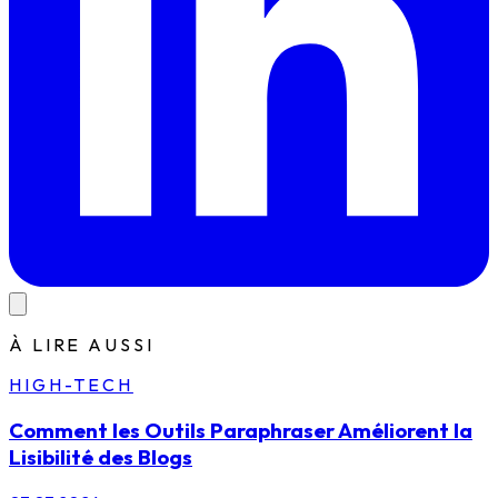
À LIRE AUSSI
HIGH-TECH
Comment les Outils Paraphraser Améliorent la
Lisibilité des Blogs