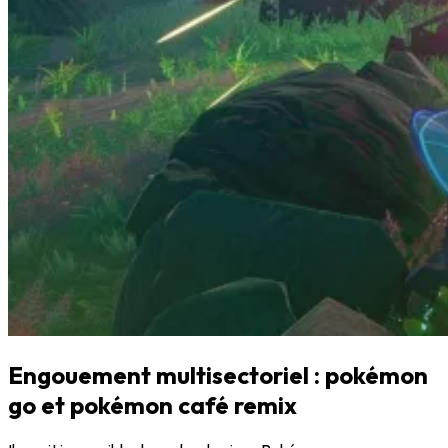
Engouement multisectoriel : pokémon
go et pokémon café remix