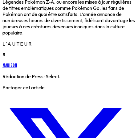
Légendes Pokémon Z-A, ou encore les mises à jour régulières
de titres emblématiques comme Pokémon Go, les fans de
Pokémon ont de quoi être satisfaits. L’année annonce de
nombreuses heures de divertissement, fidélisant davantage les
joueurs à ces créatures devenues iconiques dans la culture
populaire.
L'AUTEUR
M
Madison
Rédaction de Press-Select.
Partager cet article