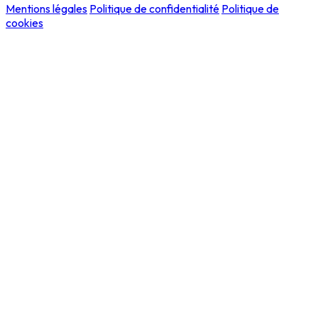
Mentions légales
Politique de confidentialité
Politique de
cookies