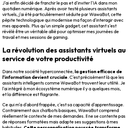
J'ai enfin décidé de franchir le pas et d'inviter l'IA dans mon
quotidien numérique. Après avoir testé plusieurs assistants
virtuels, j'ai été particulièrement séduite par WawaBot, cette
pépite technologique qui modernise ma façon d'interagir avec
mes appareils. Plus qu'un simple gadget, cet assistant s'est
révélé être un véritable allié pour optimiser mes journées de
travail et mes sessions de gaming.
La révolution des assistants virtuels au
service de votre productivité
Dans notre société hyperconnectée,
la gestion efficace de
l'information devient cruciale
. C'est précisément là que les
assistants intelligents comme WawaBot trouvent leur utilité. Je
l'ai intégré à mon écosystème numérique il y a quelques mois,
et la différence est flagrante.
Ce qui m'a d'abord frappée, c'est sa capacité d'apprentissage.
Contrairement aux chatbots basiques, WawaBot comprend
réellement le contexte de mes demandes. Il ne se contente pas
de réponses formatées mais adapte ses suggestions à mes
habitudes.
Cette personnalisation poussée transforme